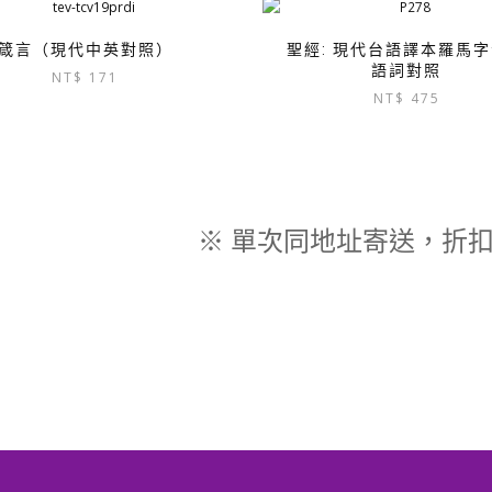
箴言（現代中英對照）
聖經: 現代台語譯本羅馬
語詞對照
NT$
171
NT$
475
※ 單次同地址寄送，折扣後 