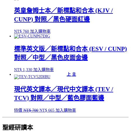
價
價
英皇詹姆士本／新標點和合本 (KJV /
格：
格：
NT$ 1,800。
NT$ 1,710。
CUNP) 對照／黑色硬面紅邊
NT$
760
加入購物車
標準英文版／新標點和合本 (ESV / CUNP)
對照／中型／黑色皮面金邊
NT$
1,330
加入購物車
上 主
現代英文譯本／現代中文譯本 (TEV /
TCV) 對照／中型／藍色膠面藍邊
原
目
特價
NT$
700
NT$
665
加入購物車
始
前
價
價
聖經研讀本
格：
格：