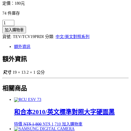
定價：180元
74 件庫存
箴
言
加入購物車
（現
貨號:
TEV/TCV19PRDI
分類:
中文/英文對照系列
代
中
額外資訊
英
額外資訊
對
照）
數
尺寸
19 × 13.2 × 1 公分
量
相關商品
和合本2010/英文標準對照大字硬面黑
原
目
特價
NT$
1,800
NT$
1,710
加入購物車
始
前