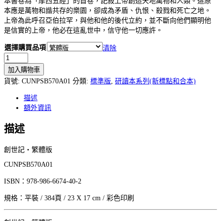
本書卷為「摩西五經」的首卷，記敍上帝創造天地萬物和人類。這原
NT$ 330。
NT$ 313。
本應是萬物和諧共存的樂園，卻成為矛盾、仇恨、殺戮和死亡之地。
上帝為此呼召亞伯拉罕，與他和他的後代立約，並不斷向他們顯明他
是信實的上帝，他必在這亂世中，信守他一切應許。
選擇購買品項
清除
研
讀
加入購物車
本
貨號:
CUNPSB570A01
分類:
標準版
,
研讀本系列(新標點和合本)
標
準
描述
版
額外資訊
—
01
描述
創
世
創世記‧繁體版
記‧
繁
CUNPSB570A01
體
ISBN：978-986-6674-40-2
版/
簡
規格：平裝 / 384頁 / 23 X 17 cm / 彩色印刷
體
版