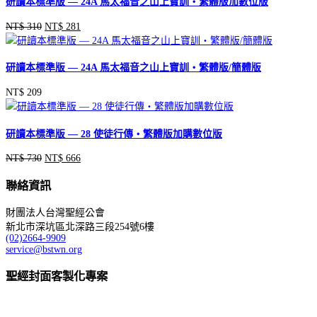
研讀本標準版 — 24A 馬太福音之山上寶訓‧繁體版加數位版
NT$
310
NT$
281
原
目
始
前
價
價
研讀本標準版 — 24A 馬太福音之山上寶訓‧繁體版/簡體版
格：
格：
NT$ 310。
NT$ 281。
NT$
209
研讀本標準版 — 28 使徒行傳‧繁體版加購數位版
NT$
730
NT$
666
原
目
始
前
聯絡資訊
價
價
格：
格：
財團法人台灣聖經公會
NT$ 730。
NT$ 666。
新北市深坑區北深路三段254號6樓
(02)2664-9909
service@bstwn.org
聖經封面客製化專案