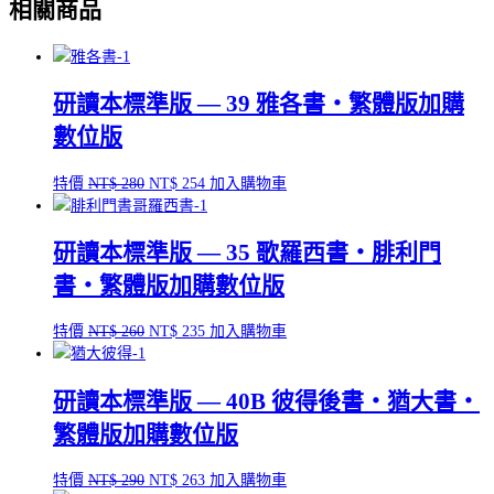
相關商品
格：
格：
有
產
項
NT$ 180。
NT$ 171。
多
品
種
頁
款
面
式。
研讀本標準版 — 39 雅各書‧繁體版加購
選
可
擇
數位版
在
選
產
項
原
目
特價
NT$
280
NT$
254
加入購物車
品
始
前
頁
價
價
面
研讀本標準版 — 35 歌羅西書‧腓利門
格：
格：
選
NT$ 280。
NT$ 254。
擇
書‧繁體版加購數位版
選
項
原
目
特價
NT$
260
NT$
235
加入購物車
始
前
價
價
研讀本標準版 — 40B 彼得後書‧猶大書‧
格：
格：
NT$ 260。
NT$ 235。
繁體版加購數位版
原
目
特價
NT$
290
NT$
263
加入購物車