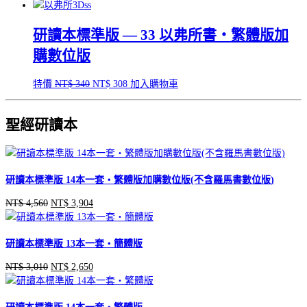
始
前
價
價
研讀本標準版 — 33 以弗所書‧繁體版加
格：
格：
NT$ 290。
NT$ 263。
購數位版
原
目
特價
NT$
340
NT$
308
加入購物車
始
前
價
價
聖經研讀本
格：
格：
NT$ 340。
NT$ 308。
研讀本標準版 14本一套‧繁體版加購數位版(不含羅馬書數位版)
NT$
4,560
NT$
3,904
原
目
始
前
價
價
研讀本標準版 13本一套‧簡體版
格：
格：
NT$ 4,560。
NT$ 3,904。
NT$
3,010
NT$
2,650
原
目
始
前
價
價