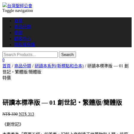
Toggle navigation
首頁
商品分類
奉獻
顧客中心
隱私權保護
0
首頁
/
商品分類
/
研讀本系列(新標點和合本)
/ 研讀本標準版 — 01 創
世記‧繁體版/簡體版
特價
研讀本標準版 — 01 創世記‧繁體版/簡體版
NT$
330
NT$
313
原
目
始
前
《創世記》
價
價
格：
格：