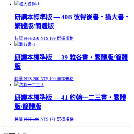
研讀本標準版 — 40B 彼得後書‧猶大書‧
繁體版/簡體版
原
目
此
特價
NT$
210
NT$
199
選擇規格
始
前
產
價
價
品
研讀本標準版 — 39 雅各書‧繁體版/簡體
格：
格：
有
NT$ 210。
NT$ 199。
多
版
種
款
原
目
此
特價
NT$
200
NT$
190
選擇規格
式。
始
前
產
可
價
價
品
在
研讀本標準版 — 41 約翰一二三書‧繁體
格：
格：
有
產
NT$ 200。
NT$ 190。
多
品
版/簡體版
種
頁
款
面
原
目
此
特價
NT$
180
NT$
171
選擇規格
式。
選
始
前
產
可
擇
價
價
品
在
選