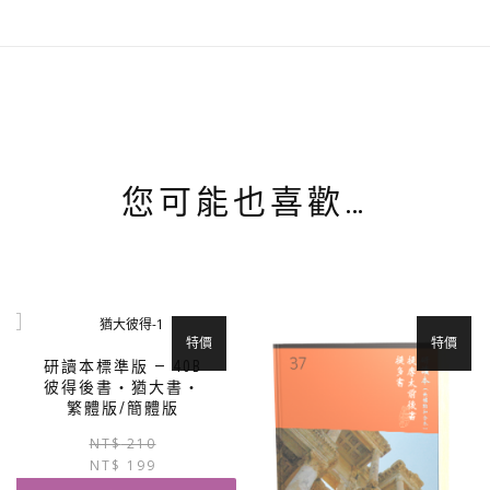
您可能也喜歡…
特價
特價
研讀本標準版 — 40B
彼得後書‧猶大書‧
繁體版/簡體版
原
目
NT$
210
NT$
199
始
前
價
價