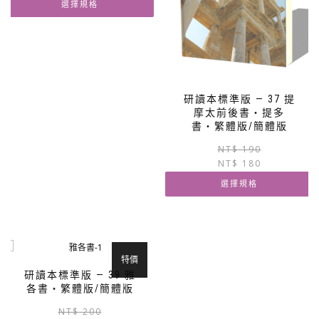
選擇規格
格：
格：
NT$ 210。
NT$ 199。
此
產
品
有
多
研讀本標準版 — 37 提
種
摩太前後書‧提多
款
書‧繁體版/簡體版
式。
NT$
190
可
NT$
180
在
產
選擇規格
品
此
頁
產
面
品
選
有
擇
特價
多
選
研讀本標準版 — 39 雅
種
項
各書‧繁體版/簡體版
款
原
目
NT$
200
式。