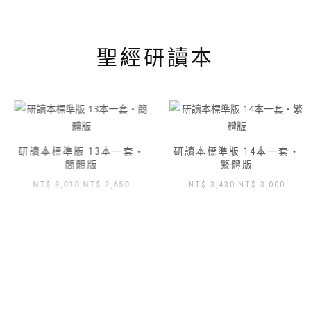
聖經研讀本
研讀本標準版 13本一套‧
研讀本標準版 14本一套‧
簡體版
繁體版
原
目
原
目
NT$
3,010
NT$
2,650
NT$
3,430
NT$
3,000
始
前
始
前
價
價
價
價
格：
格：
格：
格：
NT$ 3,010。
NT$ 2,650。
NT$ 3,430。
NT$ 3
,904。