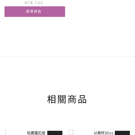
NT$
190
始
前
可
價
價
在
選擇規格
格：
格：
產
NT$ 200。
NT$ 190。
此
品
產
頁
品
面
有
選
多
擇
種
選
款
項
式。
可
在
產
品
相關商品
頁
面
選
擇
選
項