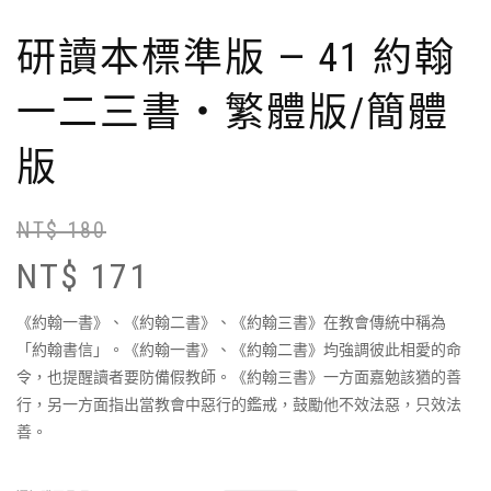
研讀本標準版 — 41 約翰
一二三書‧繁體版/簡體
版
NT$
180
原
目
始
前
NT$
171
價
價
格
格
《約翰一書》、《約翰二書》、《約翰三書》在教會傳統中稱為
N
N
「約翰書信」。《約翰一書》、《約翰二書》均強調彼此相愛的命
令，也提醒讀者要防備假教師。《約翰三書》一方面嘉勉該猶的善
行，另一方面指出當教會中惡行的鑑戒，鼓勵他不效法惡，只效法
善。