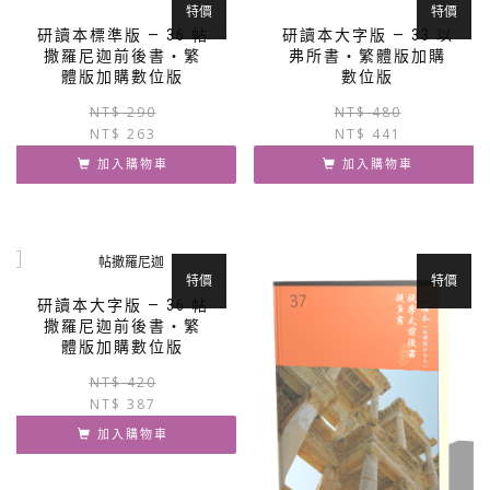
特價
特價
研讀本標準版 — 36 帖
研讀本大字版 — 33 以
撒羅尼迦前後書‧繁
弗所書‧繁體版加購
體版加購數位版
數位版
原
目
NT$
290
NT$
480
NT$
263
始
前
NT$
441
價
價
加入購物車
加入購物車
格：
格：
NT$ 290。
NT$ 263。
特價
特價
研讀本大字版 — 36 帖
撒羅尼迦前後書‧繁
體版加購數位版
原
目
NT$
420
NT$
387
始
前
價
價
加入購物車
格：
格：
NT$ 420。
NT$ 387。