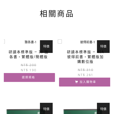
產
品
相關商品
頁
面
選
擇
選
項
特價
特價
研讀本標準版 — 39 雅
研讀本標準版 — 40A
各書‧繁體版/簡體版
彼得前書‧繁體版加
購數位版
原
目
NT$
200
NT$
310
NT$
190
始
前
NT$
281
價
價
選擇規格
格：
格：
加入購物車
NT$ 200。
NT$ 190。
此
產
品
有
多
特價
特價
種