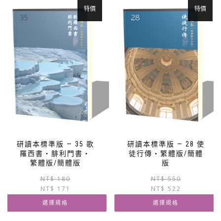
特價
特價
研讀本標準版 — 35 歌
研讀本標準版 — 28 使
羅西書‧腓利門書‧
徒行傳‧繁體版/簡體
繁體版/簡體版
版
原
目
NT$
180
NT$
550
NT$
171
始
前
NT$
522
價
價
選擇規格
選擇規格
格：
格：
NT$ 180。
NT$ 171。