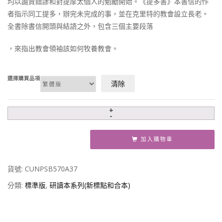
均以譴責錯謬和對提摩太個人的勉勵開始。《提多書》本書信的作
者指示同工提多，辦完未完成的事，並在克里特的教會設立長老。
全書除書信開頭與結語之外，包含三個主要段落
，來指出教會領袖該如何牧養教會。
選擇購買品項
清除
加入購物車
貨號:
CUNPSB570A37
分類:
標準版
,
研讀本系列(新標點和合本)