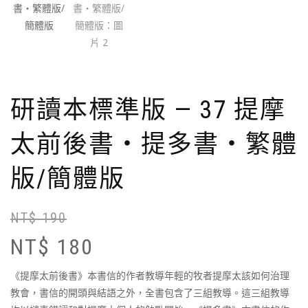
研讀本標準版 — 37 提摩
太前後書‧提多書‧繁體
版/簡體版
NT$
190
原
目
始
前
NT$
180
價
價
格
格
《提摩太前後書》本書信的作者教導年輕的牧者提摩太該如何治理
N
N
教會，書信的開頭與結語之外，全書包含了三組教導。這三組教導