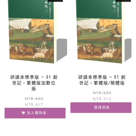
款
式。
可
在
產
品
頁
面
選
擇
選
項
研讀本標準版 — 01 創
研讀本標準版 — 01 創
世記‧繁體版加數位
世記‧繁體版/簡體版
版
NT$
330
原
目
NT$
460
NT$
313
NT$
417
始
前
選擇規格
價
價
加入購物車
格：
格：
此
NT$ 460。
NT$ 417。
產
品