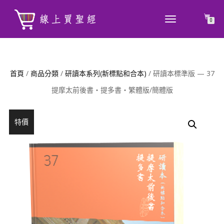
TOGGLE
0
NAVIGATION
首頁
/
商品分類
/
研讀本系列(新標點和合本)
/ 研讀本標準版 — 37
提摩太前後書‧提多書‧繁體版/簡體版
特價