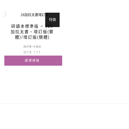
此
此
產
產
品
品
有
有
特價
多
多
研讀本標準版 — 32X
種
種
加拉太書‧增訂版(繁
款
款
體)/增訂版(簡體)
式。
式。
原
目
NT$
180
可
可
NT$
171
始
前
在
在
價
價
產
產
選擇規格
格：
格：
品
品
NT$ 180。
NT$ 171。
此
頁
頁
產
面
面
品
選
選
有
擇
擇
多
選
選
種
項
項
款
式。
可
在