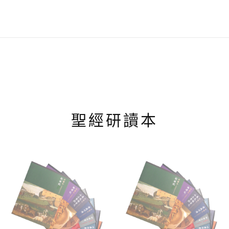
有
多
種
款
式。
可
在
產
品
頁
面
聖經研讀本
選
擇
選
項