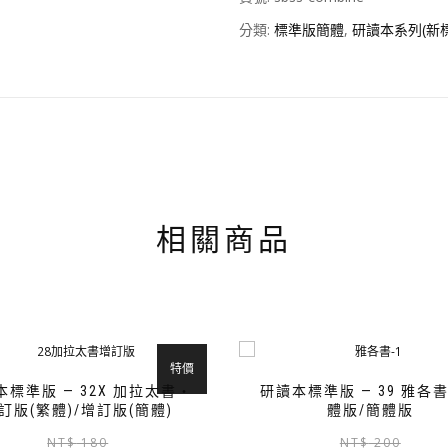
分類:
標準版簡體
,
研讀本系列(新
相關商品
特價
本標準版 — 32X 加拉太書‧
研讀本標準版 — 39 雅各
訂版(繁體)/增訂版(簡體)
體版/簡體版
原
目
此
NT$
180
NT$
200