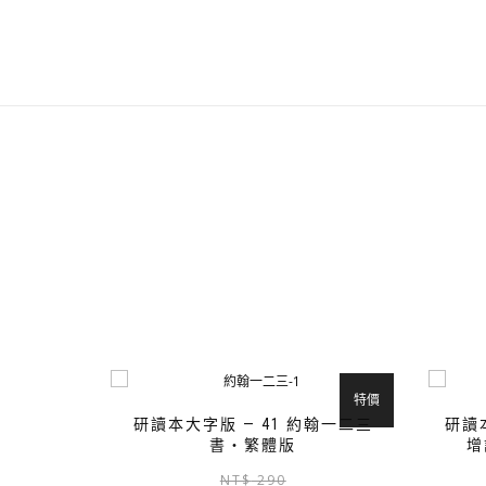
特價
研讀本大字版 — 41 約翰一二三
研讀
書‧繁體版
增
原
目
NT$
290