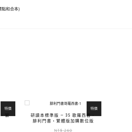
標點和合本)
特價
特價
書‧繁
研讀本標準版 — 35 歌羅西書‧
腓利門書‧繁體版加購數位版
原
目
此
原
目
NT$
260