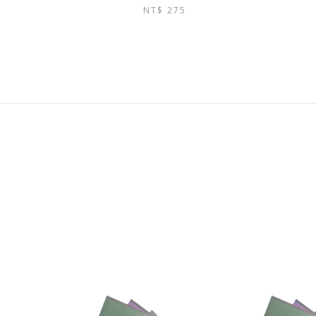
NT$
275
始
前
價
價
格：
格：
NT$ 290。
NT$ 275。