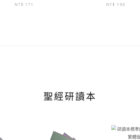
NT$
171
始
前
產
NT$
190
價
價
品
格：
格：
有
NT$ 180。
NT$ 171。
多
種
款
式。
可
在
產
品
頁
面
選
聖經研讀本
擇
選
項