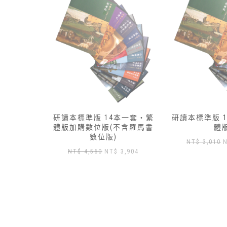
本一套‧繁
研讀本標準版 13本一套‧簡
研讀本標準版 
不含羅馬書
體版
體
原
目
NT$
3,010
NT$
2,650
NT$
3,430
目
3,904
始
前
前
價
價
價
格：
格：
格：
NT$ 3,010。
NT$ 2,650。
N
 4,560。
NT$ 3,904。