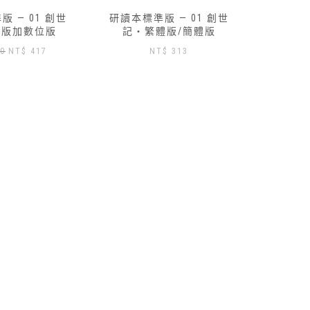
 — 01 創世
體版/簡體版
$
313
路得記研讀本-數位版免費索
研讀本標
取
記‧