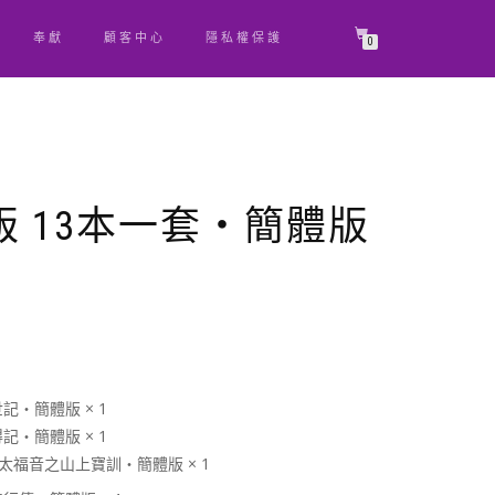
奉獻
顧客中心
隱私權保護
0
 13本一套‧簡體版
原
目
始
前
價
價
格：
格：
NT$ 3,010。
NT$ 2,650。
記‧簡體版 × 1
記‧簡體版 × 1
馬太福音之山上寶訓‧簡體版 × 1