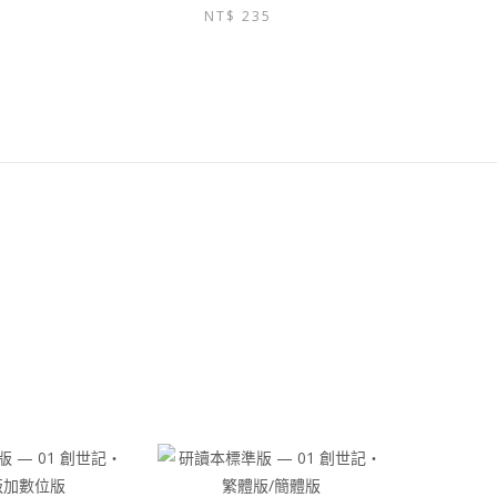
始
前
產
NT$
235
始
前
價
價
品
價
價
格：
格：
有
格：
格：
NT$ 200。
NT$ 190。
多
NT$ 260。
NT$ 235。
種
款
式。
可
在
產
品
頁
面
選
擇
選
項