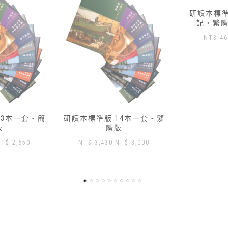
研讀本標準版 — 01 創世
研讀本標準版
記‧繁體版加數位版
記‧繁
原
目
NT$
460
NT$
417
NT
始
前
價
價
格：
格：
NT$ 460。
NT$ 417。
14本一套‧繁
版
原
目
NT$
3,000
始
前
價
價
格：
格：
T$ 3,430。
NT$ 3,000。