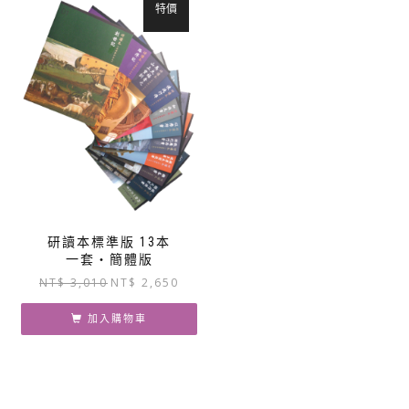
特價
研讀本標準版 13本
一套‧簡體版
原
目
NT$
3,010
NT$
2,650
始
前
價
價
加入購物車
格：
格：
NT$ 3,010。
NT$ 2,650。