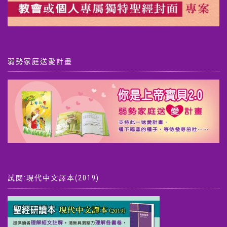
弱勢家庭送愛計畫
試閱:現代中文譯本(2019)