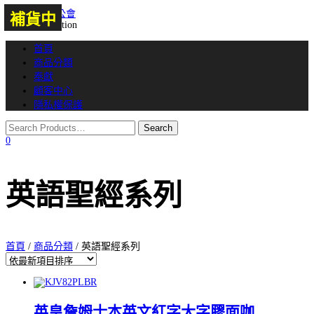
補貨中
補貨中
補貨中
Toggle navigation
首頁
商品分類
奉獻
顧客中心
隱私權保護
0
英語聖經系列
首頁
/
商品分類
/ 英語聖經系列
英皇詹姆士本英文紅字大字膠面咖