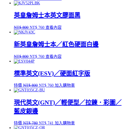
始
前
價
價
英皇詹姆士本英文膠面黑
格：
格：
NT$ 800。
NT$ 760。
原
目
NT$
800
NT$
760
查看內容
始
前
價
價
新英皇詹姆士本／紅色硬面白邊
格：
格：
NT$ 800。
NT$ 760。
原
目
NT$
800
NT$
760
查看內容
始
前
價
價
標準英文(ESV)／硬面紅字版
格：
格：
NT$ 800。
NT$ 760。
原
目
特價
NT$
800
NT$
760
加入購物車
始
前
價
價
現代英文(GNT)／輕便型／拉鍊．彩圖／
格：
格：
NT$ 800。
NT$ 760。
藍皮銀邊
原
目
特價
NT$
780
NT$
741
加入購物車
始
前