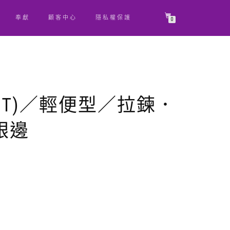
奉獻
顧客中心
隱私權保護
0
NT)／輕便型／拉鍊．
銀邊
原
目
始
前
價
價
格：
格：
NT$ 780。
NT$ 741。