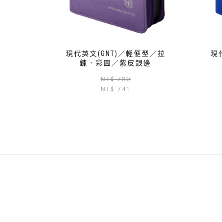
現代英文(GNT)／輕便型／拉
現
鍊．彩圖／紫皮銀邊
原
目
NT$
780
NT$
741
始
前
價
價
格：
格：
NT$ 780。
NT$ 741。