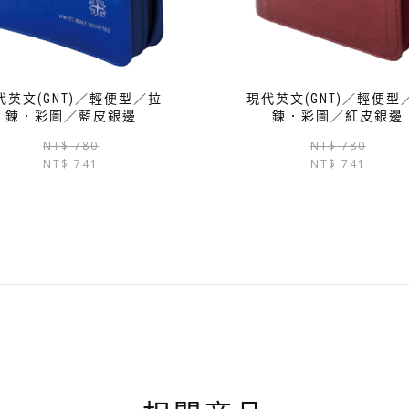
代英文(GNT)／輕便型／拉
現代英文(GNT)／輕便型
鍊．彩圖／藍皮銀邊
鍊．彩圖／紅皮銀邊
原
目
NT$
780
NT$
780
NT$
741
始
前
NT$
741
價
價
格：
格：
NT$ 780。
NT$ 741。