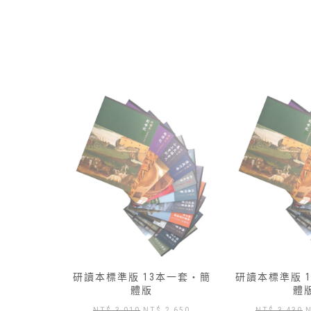
本一套‧繁
研讀本標準版 13本一套‧簡
研讀本標準版 
不含羅馬書
體版
體
原
目
NT$
3,010
NT$
2,650
NT$
3,430