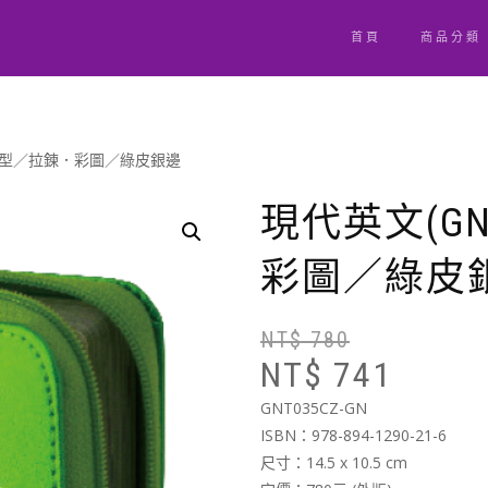
首頁
商品分類
輕便型／拉鍊．彩圖／綠皮銀邊
現代英文(G
彩圖／綠皮
NT$
780
NT$
741
GNT035CZ-GN
ISBN：978-894-1290-21-6
尺寸：14.5 x 10.5 cm