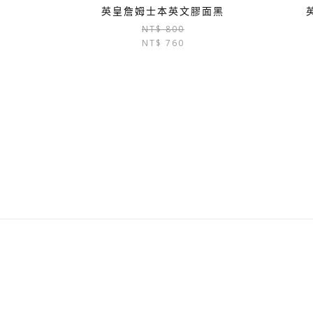
英皇詹姆士本英文膠面黑
原
目
NT$
800
NT$
760
始
前
價
價
格：
格：
NT$ 800。
NT$ 760。