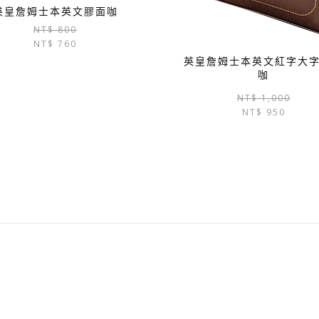
英皇詹姆士本英文膠面咖
原
目
NT$
800
NT$
760
始
前
價
價
英皇詹姆士本英文紅字大
格：
格：
咖
NT$ 800。
NT$ 760。
NT$
1,000
NT$
950