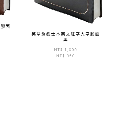
字膠面
英皇詹姆士本英文紅字大字膠面
黑
原
目
始
前
原
目
NT$
1,000
價
價
NT$
950
始
前
格：
格：
價
價
NT$ 1,000。
NT$ 950。
格：
格：
NT$ 1,000。
NT$ 950。