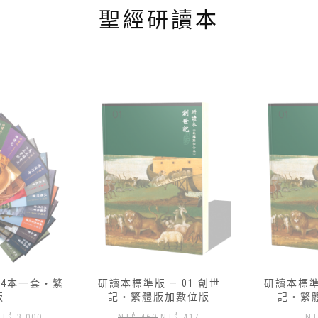
聖經研讀本
14本一套‧繁
研讀本標準版 — 01 創世
研讀本標準版
版
記‧繁體版加數位版
記‧繁
原
目
原
目
NT$
3,000
NT$
460
NT$
417
NT