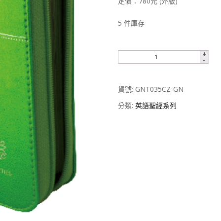
定價：780元 (外版)
5 件庫存
貨號:
GNT035CZ-GN
分類:
英語聖經系列