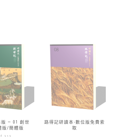
 — 01 創世
路得記研讀本-數位版免費索
研讀本標
體版/簡體版
取
記‧
$
313