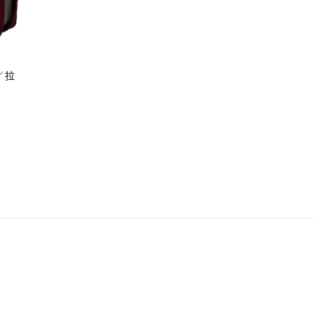
／拉
原
目
始
前
價
價
格：
格：
NT$ 780。
NT$ 741。