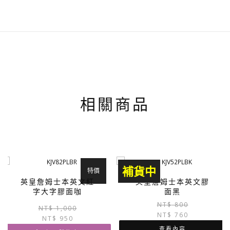
相關商品
補貨中
特價
英皇詹姆士本英文紅
英皇詹姆士本英文膠
字大字膠面咖
面黑
NT$
800
原
目
NT$
1,000
NT$
760
NT$
950
始
前
價
價
查看內容