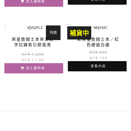
加入購物車
格：
格：
NT$ 1,000。
NT$ 950。
補貨中
特價
英皇詹姆士本英文紅
新英皇詹姆士本／紅
字拉鍊索引膠面黑
色硬面白邊
NT$
800
原
目
NT$
1,200
NT$
760
NT$
1,140
始
前
價
價
查看內容
加入購物車
格：
格：
NT$ 1,200。
NT$ 1,140。