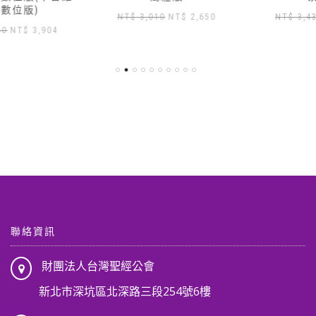
原
目
原
目
NT$
3,010
NT$
2,650
NT$
3,430
NT$
3,000
始
前
始
前
價
價
價
價
格：
格：
格：
格：
NT$ 3,010。
NT$ 2,650。
NT$ 3,430。
NT$ 3
,904。
聯絡資訊
財團法人台灣聖經公會
新北市深坑區北深路三段254號6樓