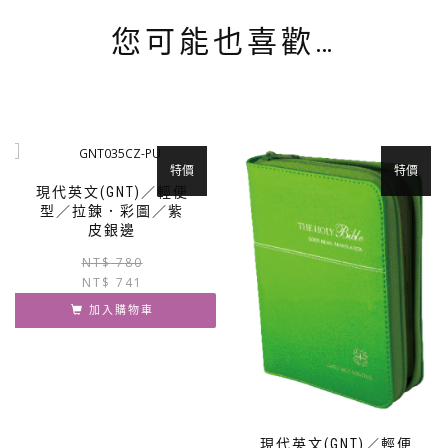
您可能也喜歡…
特價
特價
現代英文(GNT)／輕便
型／拉鍊．彩圖／紫
皮銀邊
原
目
NT$
780
NT$
741
始
前
價
價
加入購物車
格：
格：
NT$ 780。
NT$ 741。
現代英文(GNT)／輕便