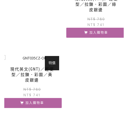
型／拉鍊．彩圖／綠
皮銀邊
NT$
780
NT$
741
加入購物車
特價
現代英文(GNT)／輕便
型／拉鍊．彩圖／黃
皮銀邊
原
目
NT$
780
NT$
741
始
前
價
價
加入購物車
格：
格：
NT$ 780。
NT$ 741。