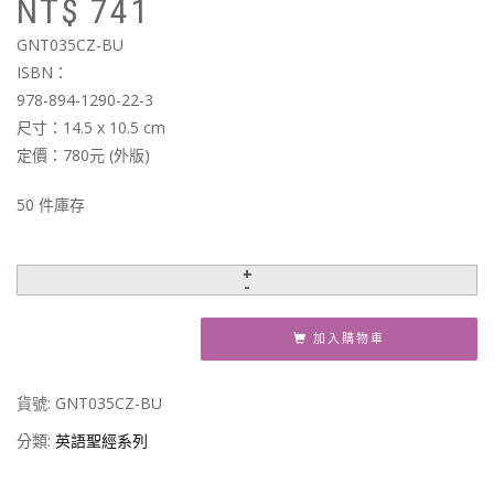
NT$
741
始
前
價
價
GNT035CZ-BU
格
格
ISBN：
N
N
978-894-1290-22-3
尺寸：14.5 x 10.5 cm
定價：780元 (外版)
50 件庫存
加入購物車
貨號:
GNT035CZ-BU
分類:
英語聖經系列