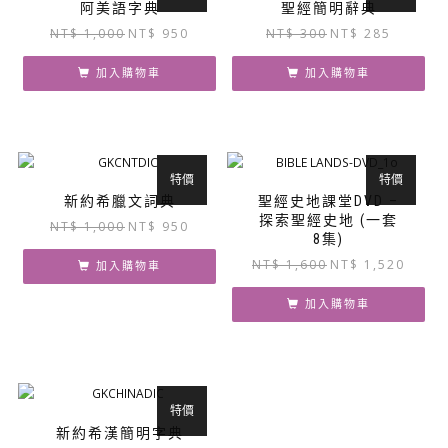
阿美語字典
聖經簡明辭典
原
目
原
目
NT$
1,000
NT$
950
NT$
300
NT$
285
始
前
始
前
價
價
價
價
加入購物車
加入購物車
格：
格：
格：
格：
NT$ 1,000。
NT$ 950。
NT$ 300。
NT$ 285
特價
特價
新約希臘文詞典
聖經史地課堂DVD –
探索聖經史地 (一套
原
目
NT$
1,000
NT$
950
8集)
始
前
原
目
NT$
1,600
NT$
1,520
價
價
加入購物車
始
前
格：
格：
價
價
加入購物車
NT$ 1,000。
NT$ 950。
格：
格：
NT$ 1,600。
NT$ 1,
特價
新約希漢簡明字典