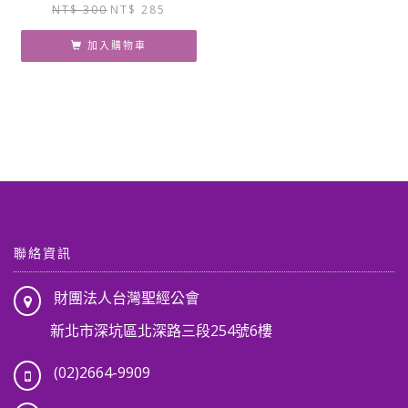
原
目
NT$
300
NT$
285
始
前
價
價
加入購物車
格：
格：
NT$ 300。
NT$ 285。
聯絡資訊
財團法人台灣聖經公會
新北市深坑區北深路三段254號6樓
(02)2664-9909