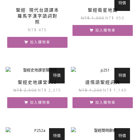
特價
聖經: 現代台語譯本
聖經衛星地圖
羅馬字漢字語詞對
原
目
NT$
1,000
NT$
950
照
始
前
NT$
475
價
價
加入購物車
格：
格：
加入購物車
NT$ 1,000。
NT$ 95
特價
特價
聖經史地課堂USB
達悟語聖經詞典
原
目
原
目
NT$
2,500
NT$
2,375
NT$
1,200
NT$
1,140
始
前
始
前
價
價
價
價
加入購物車
加入購物車
格：
格：
格：
格：
NT$ 2,500。
NT$ 2,375。
NT$ 1,200。
NT$ 1,
特價
特價