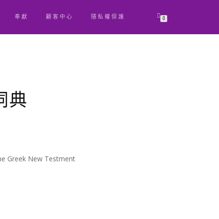
奉獻
顧客中心
隱私權保護
0
詞典
原
目
始
前
價
價
the Greek New Testment
格：
格：
NT$ 1,000。
NT$ 950。