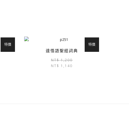
特價
特價
達悟語聖經詞典
原
目
原
目
NT$
1,200
始
前
NT$
1,140
始
前
價
價
價
價
格：
格：
格：
格：
NT$ 300。
NT$ 285。
NT$ 1,200。
NT$ 1,140。