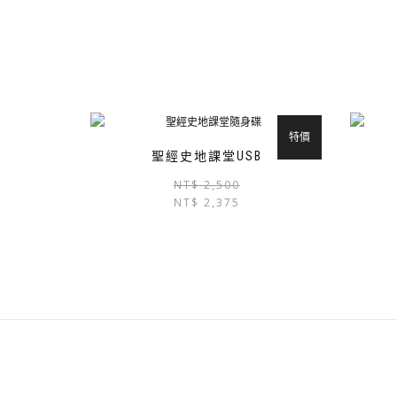
特價
聖經史地課堂USB
原
目
NT$
2,500
NT$
2,375
始
前
價
價
格：
格：
NT$ 2,500。
NT$ 2,375。