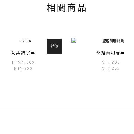
相關商品
特價
阿美語字典
聖經簡明辭典
原
目
NT$
1,000
NT$
300
NT$
950
始
前
NT$
285
價
價
格：
格：
NT$ 1,000。
NT$ 950。