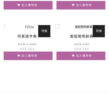
價
價
加入購物車
加入購物車
格：
格：
NT$ 300。
NT$ 285。
特價
特價
阿美語字典
聖經簡明辭典
原
目
NT$
1,000
NT$
300
NT$
950
始
前
NT$
285
價
價
加入購物車
加入購物車
格：
格：
NT$ 1,000。
NT$ 950。