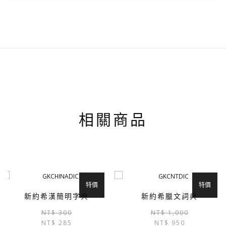
相關商品
特價
特價
新約希漢簡明字典
新約希臘文詞典
原
目
NT$
300
NT$
1,000
NT$
285
始
前
NT$
950