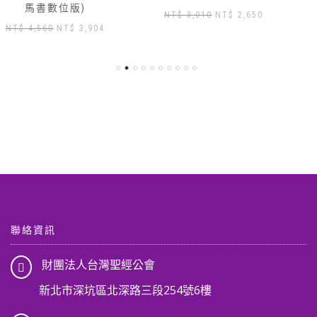
原
目
原
目
NT$
3,010
NT$
2,650
NT$
3,430
NT$
3,000
始
前
始
前
價
價
價
價
格：
格：
格：
格：
NT$ 3,010。
NT$ 2,650。
NT$ 3,430。
NT$ 3
,904。
聯絡資訊
財團法人台灣聖經公會
新北市深坑區北深路三段254號6樓