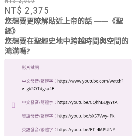
NT$
2,500
原
目
NT$
2,375
始
前
價
價
您想要更瞭解貼近上帝的話 ——《聖
格
格
經》
N
N
您想要在聖經史地中跨越時間與空間的
鴻溝嗎?
影片試閱：
中文發音/繁體字：
https://www.youtube.com/watch?
v=gb5OTdgkp4E
中文發音/簡體字：
https://youtu.be/CQhhBUJyYsA
粵語發音/繁體字：
https://youtu.be/sXS7Vwy-iPk
英語發音/繁體字：
https://youtu.be/ET-4lAPUlNY