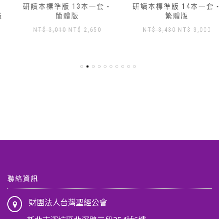
研讀本標準版 13本一套‧
研讀本標準版 14本一套‧
簡體版
繁體版
原
目
原
目
NT$
3,010
NT$
2,650
NT$
3,430
NT$
3,000
始
前
始
前
價
價
價
價
格：
格：
格：
格：
NT$ 3,010。
NT$ 2,650。
NT$ 3,430。
NT$ 3
,904。
聯絡資訊
財團法人台灣聖經公會