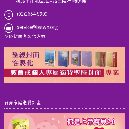
新北市深坑區北深路三段254號6樓
(02)2664-9909
service@bstwn.org
聖經封面客製化專案
弱勢家庭送愛計畫