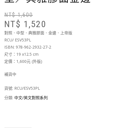
NT$
1,600
原
目
NT$
1,520
始
前
價
價
對照．中型．典雅膠面．金邊．上帝版
格
格
RCU/ ESV53PL
N
N
ISBN: 978-962-2932-27-2
尺寸：19 x12.5 cm
定價：1,600元 (外版)
補貨中
貨號:
RCU/ESV53PL
分類:
中文/英文對照系列