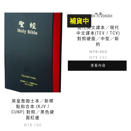
上 主
補貨中
現代英文譯本／現代
中文譯本(TEV / TCV)
對照硬面／中型／新
約
NT$
350
NT$
332
查看內容
英皇詹姆士本／新標
點和合本 (KJV /
CUNP) 對照／黑色硬
面紅邊
NT$
760