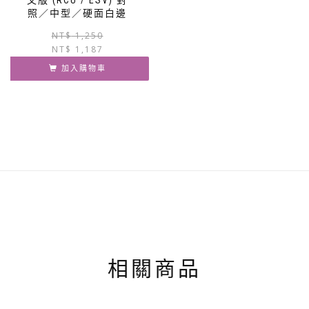
照／中型／硬面白邊
原
目
NT$
1,250
NT$
1,187
始
前
價
價
加入購物車
格：
格：
NT$ 1,250。
NT$ 1,187。
相關商品