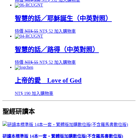
特價
NT$
350
NT$
332
加入購物車
始
前
價
價
智慧的話／耶穌誕生（中英對照）
格：
格：
NT$ 350。
NT$ 332。
原
目
特價
NT$
55
NT$
52
加入購物車
始
前
價
價
智慧的話／路得（中英對照）
格：
格：
NT$ 55。
NT$ 52。
原
目
特價
NT$
55
NT$
52
加入購物車
始
前
價
價
上帝的愛 Love of God
格：
格：
NT$ 55。
NT$ 52。
NT$
190
加入購物車
聖經研讀本
研讀本標準版 14本一套‧繁體版加購數位版(不含羅馬書數位版)