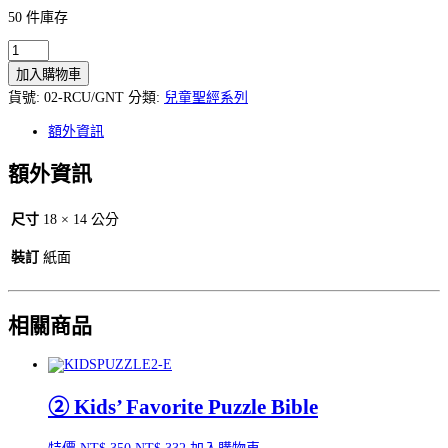
50 件庫存
智
慧
加入購物車
的
貨號:
02-RCU/GNT
分類:
兒童聖經系列
話
／
額外資訊
耶
額外資訊
穌
復
活
尺寸
18 × 14 公分
（中
英
裝訂
紙面
對
照）
數
相關商品
量
② Kids’ Favorite Puzzle Bible
原
目