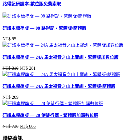
路得記研讀本-數位版免費索取
研讀本標準版 — 08 路得記‧繁體版/簡體版
NT$
95
研讀本標準版 — 24A 馬太福音之山上寶訓‧繁體版加數位版
NT$
310
NT$
281
原
目
始
前
價
價
研讀本標準版 — 24A 馬太福音之山上寶訓‧繁體版/簡體版
格：
格：
NT$ 310。
NT$ 281。
NT$
209
研讀本標準版 — 28 使徒行傳‧繁體版加購數位版
NT$
730
NT$
666
原
目
始
前
聯絡資訊
價
價