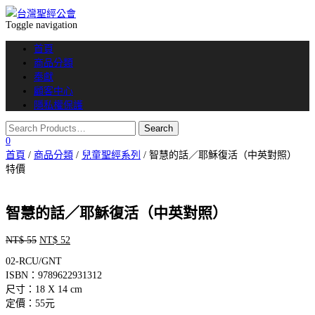
Toggle navigation
首頁
商品分類
奉獻
顧客中心
隱私權保護
0
首頁
/
商品分類
/
兒童聖經系列
/ 智慧的話／耶穌復活（中英對照）
特價
智慧的話／耶穌復活（中英對照）
NT$
55
NT$
52
原
目
始
前
02-RCU/GNT
價
價
ISBN：9789622931312
格：
格：
尺寸：18 X 14 cm
NT$ 55。
NT$ 52。
定價：55元