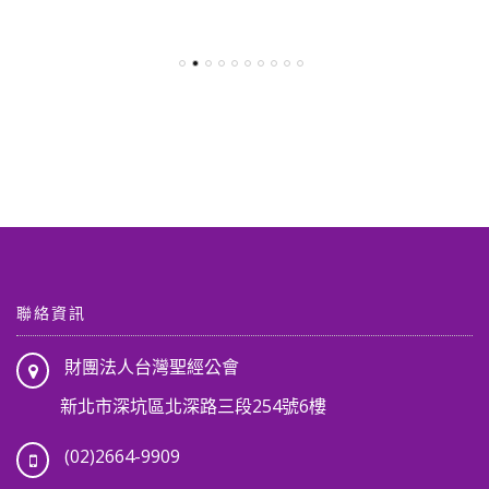
始
前
始
前
價
價
價
價
格：
格：
格：
格：
NT$ 3,010。
NT$ 2,650。
NT$ 3,430。
NT$ 3
,904。
聯絡資訊
財團法人台灣聖經公會
新北市深坑區北深路三段254號6樓
(02)2664-9909