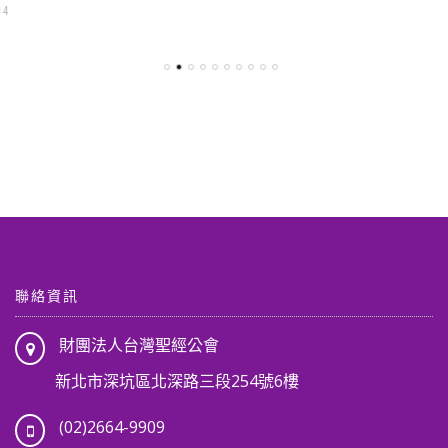
始
前
始
前
價
價
價
價
格：
格：
格：
格：
NT$ 3,010。
NT$ 2,650。
NT$ 3,430。
NT$ 3
,904。
聯絡資訊
財團法人台灣聖經公會
新北市深坑區北深路三段254號6樓
(02)2664-9909