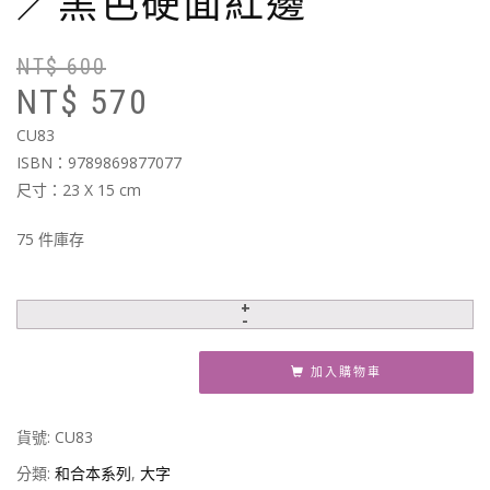
／黑色硬面紅邊
NT$
600
原
目
NT$
570
始
前
價
價
CU83
格
格
ISBN：9789869877077
N
N
尺寸：23 X 15 cm
75 件庫存
加入購物車
貨號:
CU83
分類:
和合本系列
,
大字