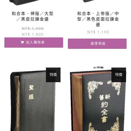
和合本．神版／大型
和合本．上帝版／中
／黑皮拉鍊金邊
型／黑色皮面拉鍊金
邊
原
目
NT$
1,900
NT$
1,100
NT$
1,805
始
前
價
價
加入購物車
選擇規格
格：
格：
NT$ 1,900。
NT$ 1,805。
此
產
上帝版
品
有
特價
特價
多
種
款
式。
可
在
產
品
頁