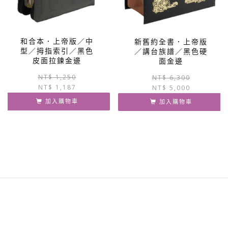
面
選
擇
選
和合本．上帝版／中
新舊約全書．上帝版
項
型／拇指索引／黑色
／講台族譜／黑色硬
皮面拉鍊金邊
面金邊
原
目
NT$
1,250
NT$
6,300
NT$
1,187
始
前
NT$
5,000
價
價
加入購物車
加入購物車
格：
格：
NT$ 1,250。
NT$ 1,187。