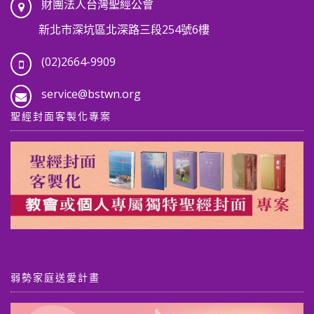
財團法人台灣聖經公會
新北市深坑區北深路三段254號6樓
(02)2664-9909
service@bstwn.org
聖經封面客製化專案
弱勢家庭送愛計畫