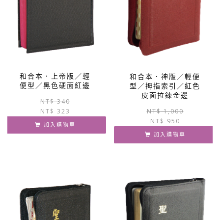
和合本．上帝版／輕
和合本．神版／輕便
便型／黑色硬面紅邊
型／拇指索引／紅色
皮面拉鍊金邊
原
目
NT$
340
NT$
323
始
前
NT$
1,000
NT$
950
價
價
加入購物車
格：
格：
加入購物車
NT$ 340。
NT$ 323。