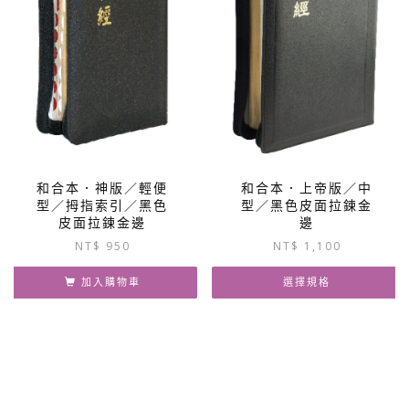
和合本．神版／輕便
和合本．上帝版／中
型／拇指索引／黑色
型／黑色皮面拉鍊金
皮面拉鍊金邊
邊
NT$
950
NT$
1,100
加入購物車
選擇規格
此
產
品
有
多