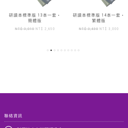
研讀本標準版 13本一套‧
研讀本標準版 14本一套‧
簡體版
繁體版
原
目
原
目
NT$
3,010
NT$
2,650
NT$
3,430
NT$
3,000
始
前
始
前
價
價
價
價
格：
格：
格：
格：
NT$ 3,010。
NT$ 2,650。
NT$ 3,430。
NT$ 3
,904。
聯絡資訊