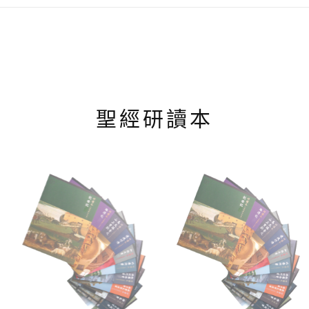
種
款
式。
可
在
產
品
頁
聖經研讀本
面
選
擇
選
項