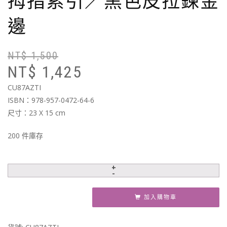
拇指索引／黑色皮拉鍊金
邊
NT$
1,500
原
目
NT$
1,425
始
前
價
價
CU87AZTI
格
格
ISBN：978-957-0472-64-6
N
N
尺寸：23 X 15 cm
200 件庫存
加入購物車