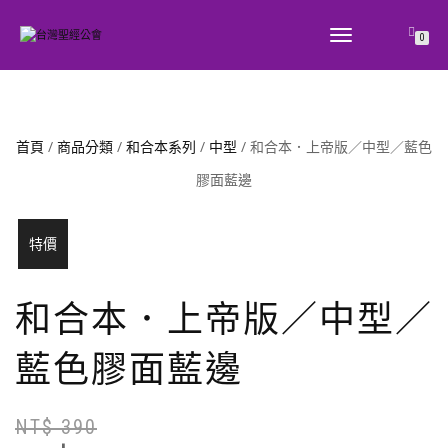
TOGGLE
0
NAVIGATION
首頁
/
商品分類
/
和合本系列
/
中型
/ 和合本．上帝版／中型／藍色
膠面藍邊
上帝版
特價
和合本．上帝版／中型／
藍色膠面藍邊
NT$
390
原
目