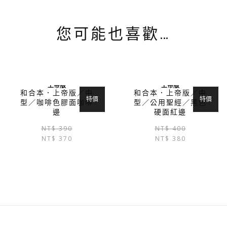
您可能也喜歡…
上帝版
上帝版
和合本．上帝版／中
和合本．上帝版／中
特價
特價
型／咖啡色膠面咖啡
型／公用聖經／黑色
邊
硬面紅邊
原
目
NT$
390
NT$
400
NT$
370
始
前
NT$
380
價
價
格：
格：
NT$ 390。
NT$ 370。