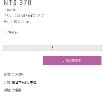
NT$
370
始
前
價
價
CU62BU
格
格
ISBN：978-957-0472-25-7
N
N
尺寸：20 X 14 cm
85 件庫存
加入購物車
貨號:
CU62BU
分類:
和合本系列
,
中型
標籤:
上帝版