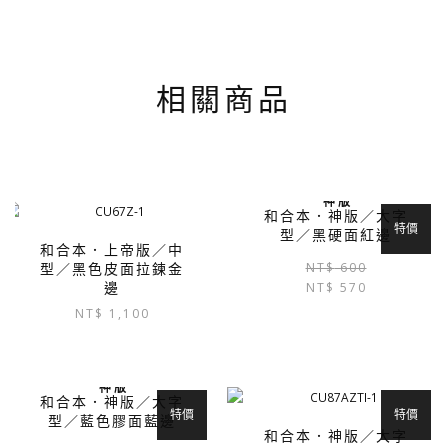
相關商品
神 版
和合本．神版／大字
特價
型／黑硬面紅邊
和合本．上帝版／中
NT$
600
型／黑色皮面拉鍊金
NT$
570
邊
NT$
1,100
此
產
神 版
品
和合本．神版／大字
有
特價
特價
型／藍色膠面藍邊
多
和合本．神版／大字