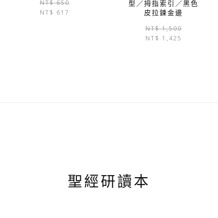
種
原
目
NT$
650
型／拇指索引／黑色
款
NT$
617
始
前
皮拉鍊金邊
式。
價
價
NT$
1,500
可
格：
格：
NT$
1,425
在
NT$ 650。
NT$ 617。
產
品
頁
面
選
擇
選
項
聖經研讀本