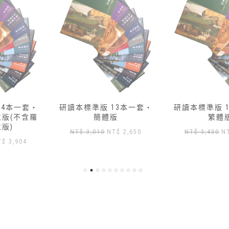
研讀本標準版 13本一套‧
研讀本標準版 14本一套‧
簡體版
繁體版
原
目
原
目
NT$
3,010
NT$
2,650
NT$
3,430
NT$
3,000
始
前
始
前
價
價
價
價
格：
格：
格：
格：
NT$ 3,010。
NT$ 2,650。
NT$ 3,430。
NT$ 3
,904。