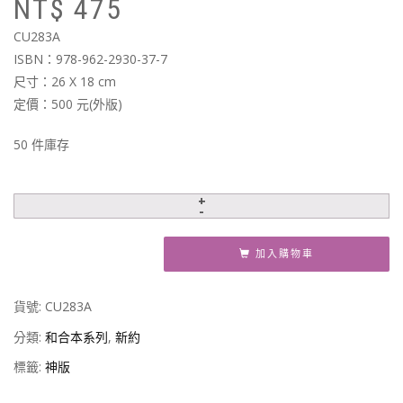
NT$
475
始
前
價
價
CU283A
格
格
ISBN：978-962-2930-37-7
N
N
尺寸：26 X 18 cm
定價：500 元(外版)
50 件庫存
加入購物車
貨號:
CU283A
分類:
和合本系列
,
新約
標籤:
神版