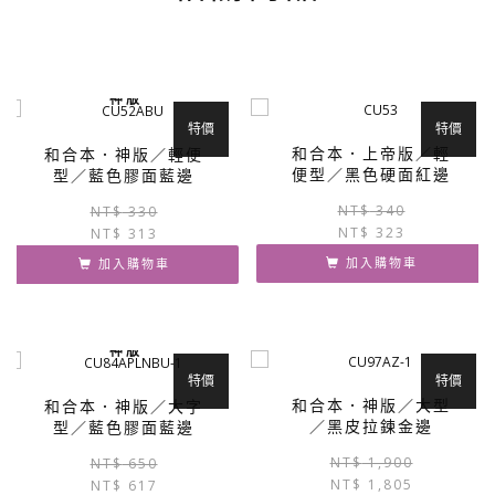
神 版
特價
特價
和合本．上帝版／輕
和合本．神版／輕便
便型／黑色硬面紅邊
型／藍色膠面藍邊
原
目
NT$
340
NT$
330
NT$
323
NT$
313
始
前
價
價
加入購物車
加入購物車
格：
格：
NT$ 330。
NT$ 313。
神 版
特價
特價
和合本．神版／大型
和合本．神版／大字
／黑皮拉鍊金邊
型／藍色膠面藍邊
原
目
NT$
1,900
NT$
650
NT$
1,805
NT$
617
始
前