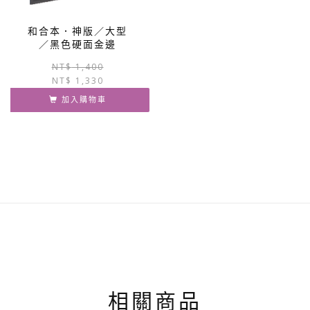
和合本．神版／大型
／黑色硬面金邊
原
目
NT$
1,400
NT$
1,330
始
前
價
價
加入購物車
格：
格：
NT$ 1,400。
NT$ 1,330。
相關商品