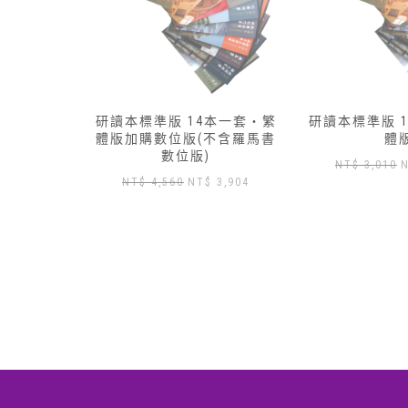
本一套‧繁
研讀本標準版 13本一套‧簡
研讀本標準版 
不含羅馬書
體版
體
原
目
NT$
3,010
NT$
2,650
NT$
3,430
目
3,904
始
前
前
價
價
價
格：
格：
格：
NT$ 3,010。
NT$ 2,650。
N
 4,560。
NT$ 3,904。