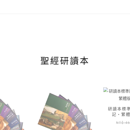
聖經研讀本
研讀本標準版 — 01 創世
研讀本標準版
記‧繁體版加數位版
記‧繁
原
目
NT$
460
NT$
417
NT
始
前