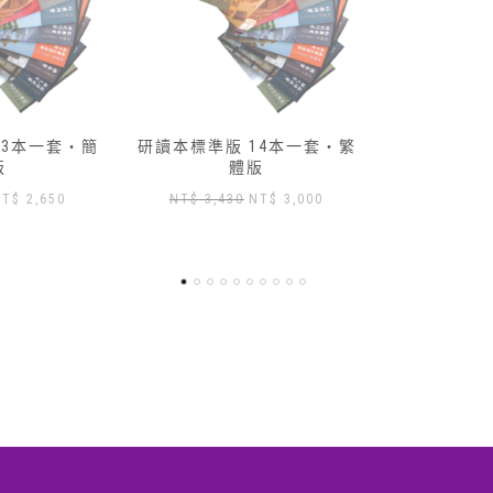
價
價
格：
格：
NT$ 460。
NT$ 417。
14本一套‧繁
版
原
目
NT$
3,000
始
前
價
價
格：
格：
T$ 3,430。
NT$ 3,000。