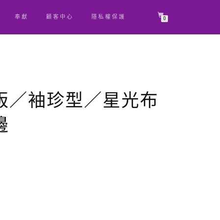
奉獻
顧客中心
隱私權保護
0
版／袖珍型／星光布
邊
原
目
始
前
價
價
格：
格：
NT$ 700。
NT$ 665。