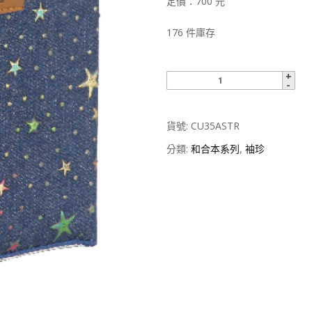
定價：700 元
176 件庫存
貨號:
CU35ASTR
分類:
和合本系列
,
袖珍