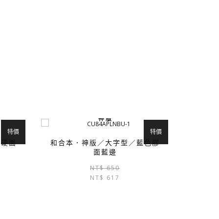
神 版
特價
特價
黑硬面
和合本．神版／大字型／藍色膠
面藍邊
原
目
原
目
NT$
650
始
前
NT$
617
始
前
價
價
價
價
格：
格：
格：
格：
NT$ 600。
NT$ 570。
NT$ 650。
NT$ 617。