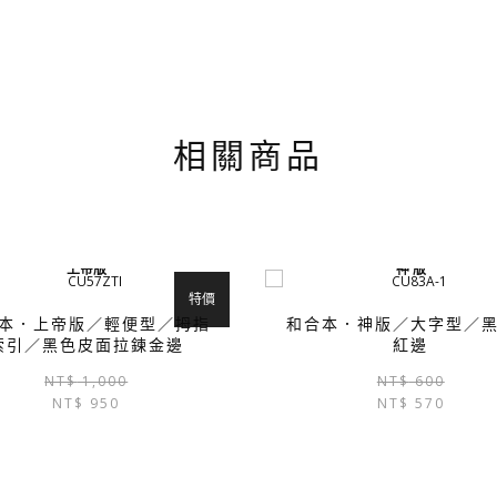
相關商品
上帝版
神 版
特價
本．上帝版／輕便型／拇指
和合本．神版／大字型／
索引／黑色皮面拉鍊金邊
紅邊
原
目
NT$
1,000
NT$
600
NT$
950
始
前
NT$
570
價
價
格：
格：
NT$ 1,000。
NT$ 950。