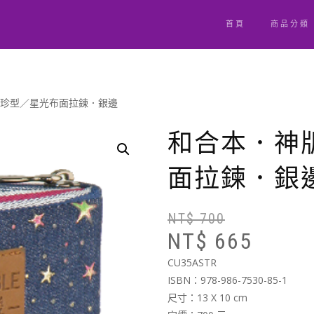
首頁
商品分類
袖珍型／星光布面拉鍊．銀邊
和合本．神
面拉鍊．銀
NT$
700
NT$
665
CU35ASTR
ISBN：978-986-7530-85-1
尺寸：13 X 10 cm