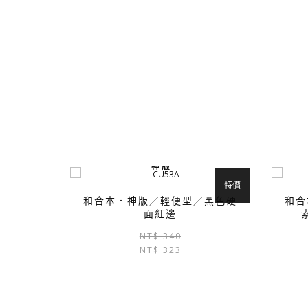
神 版
特價
和合本．神版／輕便型／黑色硬
和合
面紅邊
原
目
NT$
340
NT$
323
始
前
價
價
格：
格：
NT$ 340。
NT$ 323。