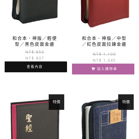
和合本．神版／輕便
和合本．神版／中型
型／黑色皮面金邊
／紅色皮面拉鍊金邊
原
目
NT$
850
NT$
1,100
NT$
807
始
前
NT$
1,045
價
價
查看內容
加入購物車
格：
格：
NT$ 850。
NT$ 807。
特價
特價