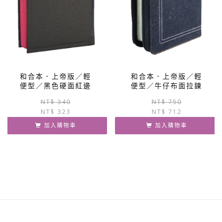
和合本．上帝版／輕
和合本．上帝版／輕
便型／黑色硬面紅邊
便型／牛仔布面拉鍊
原
目
NT$
340
NT$
750
NT$
323
始
前
NT$
712
價
價
加入購物車
加入購物車
格：
格：
NT$ 340。
NT$ 323。