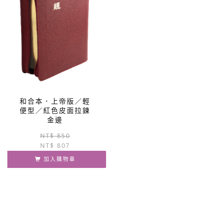
和合本．上帝版／輕
便型／紅色皮面拉鍊
金邊
原
目
NT$
850
NT$
807
始
前
價
價
加入購物車
格：
格：
NT$ 850。
NT$ 807。