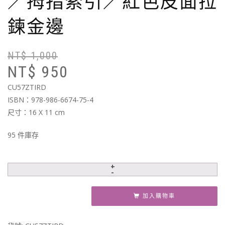
／拇指索引／紅色皮面拉
鍊金邊
NT$
1,000
原
目
NT$
950
始
前
價
價
CU57ZTIRD
格
格
ISBN：978-986-6674-75-4
N
N
尺寸：16 X 11 cm
95 件庫存
加入購物車