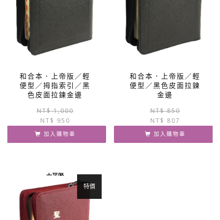
和合本．上帝版／輕
和合本．上帝版／輕
便型／拇指索引／黑
便型／黑色皮面拉鍊
色皮面拉鍊金邊
金邊
原
目
NT$
1,000
NT$
850
NT$
950
始
前
NT$
807
價
價
加入購物車
加入購物車
格：
格：
NT$ 1,000。
NT$ 950。
上帝版
特價