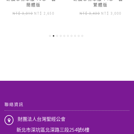
簡體版
繁體版
原
目
原
目
NT$
3,010
NT$
2,650
NT$
3,430
NT$
3,000
始
前
始
前
價
價
價
價
格：
格：
格：
格：
NT$ 3,010。
NT$ 2,650。
NT$ 3,430。
NT$ 3
,904。
聯絡資訊
財團法人台灣聖經公會
新北市深坑區北深路三段254號6樓