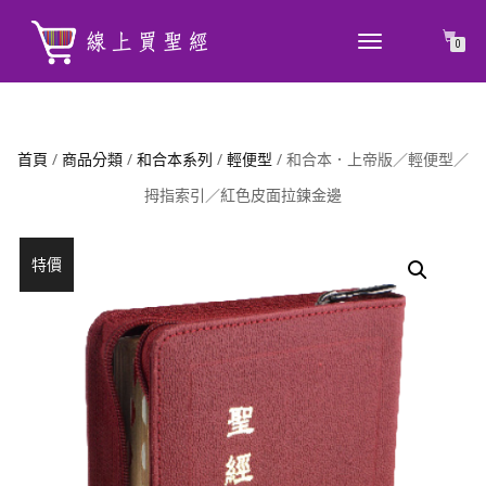
TOGGLE
0
NAVIGATION
首頁
/
商品分類
/
和合本系列
/
輕便型
/ 和合本．上帝版／輕便型／
拇指索引／紅色皮面拉鍊金邊
特價