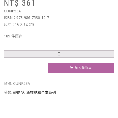
NT$
361
始
前
價
價
CUNP53A
格
格
ISBN：978-986-7530-12-7
N
N
尺寸：16 X 12 cm
189 件庫存
加入購物車
貨號:
CUNP53A
分類:
輕便型
,
新標點和合本系列