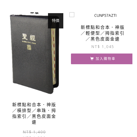
神 版
特價
新標點和合本．神版
／輕便型／拇指索引
／黑色皮面金邊
NT$
1,045
加入購物車
新標點和合本．神版
／橫排型／串珠．拇
指索引／黑色皮面金
邊
原
目
NT$
1,400