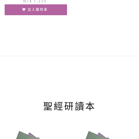
NT$
1,330
始
前
價
價
加入購物車
格：
格：
NT$ 1,400。
NT$ 1,330。
聖經研讀本