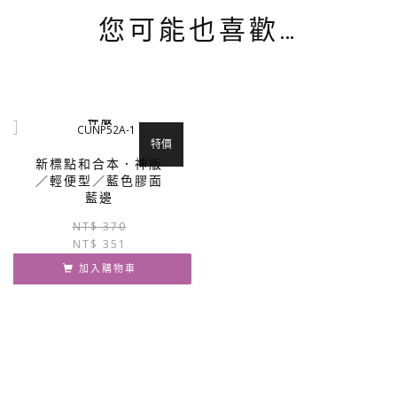
您可能也喜歡…
神 版
特價
新標點和合本．神版
／輕便型／藍色膠面
藍邊
原
目
NT$
370
NT$
351
始
前
價
價
加入購物車
格：
格：
NT$ 370。
NT$ 351。