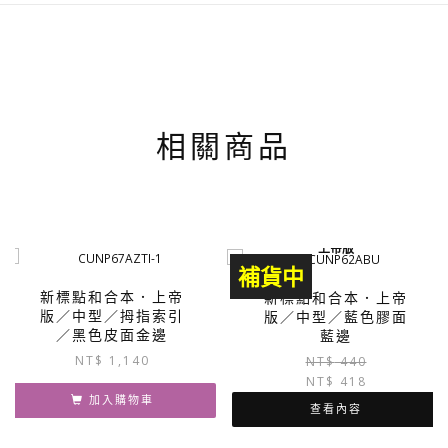
相關商品
上帝版
補貨中
新標點和合本．上帝
新標點和合本．上帝
版／中型／拇指索引
版／中型／藍色膠面
／黑色皮面金邊
藍邊
NT$
1,140
NT$
440
NT$
418
加入購物車
查看內容