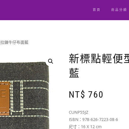
首頁
商品分類
版拉鍊牛仔布面藍
新標點輕便
藍
NT$
760
CUNP55JZ
ISBN：978-626-7223-08-6
尺寸：16 X 12 cm