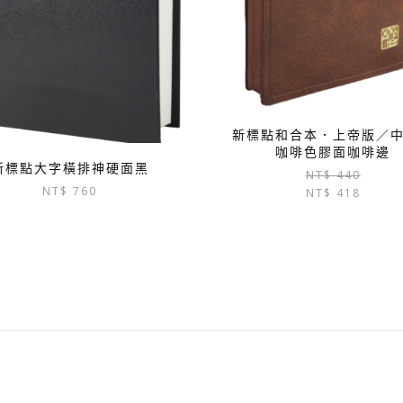
新標點和合本．上帝版／
咖啡色膠面咖啡邊
新標點大字橫排神硬面黑
NT$
440
NT$
760
NT$
418