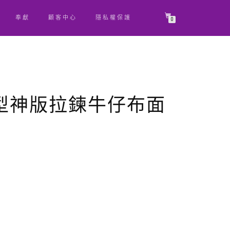
奉獻
顧客中心
隱私權保護
0
型神版拉鍊牛仔布面