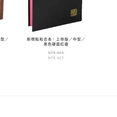
中型／
新標點和合本．上帝版／中型／
黑色硬面紅邊
原
目
原
目
NT$
450
始
前
NT$
427
始
前
價
價
價
價
格：
格：
格：
格：
NT$ 440。
NT$ 418。
NT$ 450。
NT$ 427。