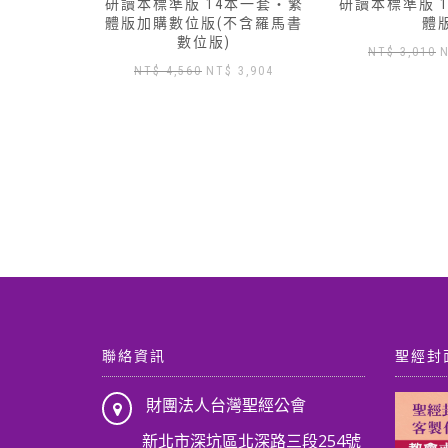
本一套‧繁
研讀本標準版 13本一套‧簡
研讀本標準版 
不含羅馬書
體版
體
原
目
NT$
3,010
NT$
2,650
NT$
3,430
目
3,904
始
前
前
價
價
價
格：
格：
格：
NT$ 3,010。
NT$ 2,650。
N
 4,560。
NT$ 3,904。
聯絡資訊
聖經封
財團法人台灣聖經公會
新北市深坑區北深路三段254號