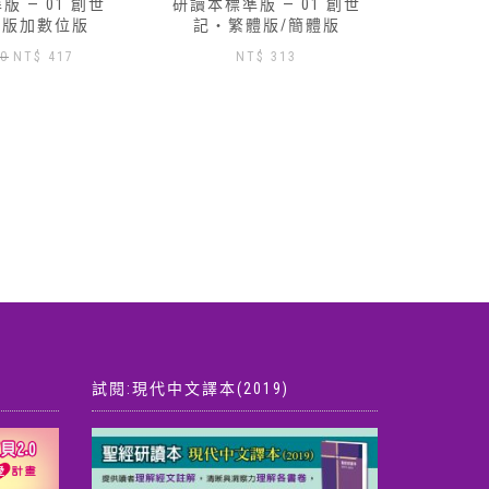
 — 01 創世
路得記研讀本-數位版免費索
研讀本標
體版/簡體版
取
記‧
$
313
試閱:現代中文譯本(2019)