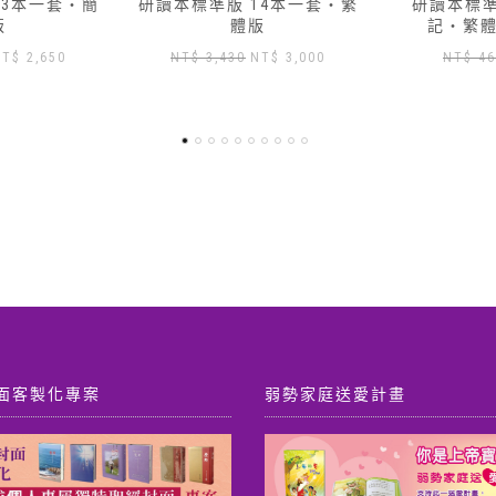
14本一套‧繁
研讀本標準版 — 01 創世
研讀本標準版
版
記‧繁體版加數位版
記‧繁
原
目
原
目
NT$
3,000
NT$
460
NT$
417
NT
始
前
始
前
價
價
價
價
格：
格：
格：
格：
T$ 3,430。
NT$ 3,000。
NT$ 460。
NT$ 417。
面客製化專案
弱勢家庭送愛計畫