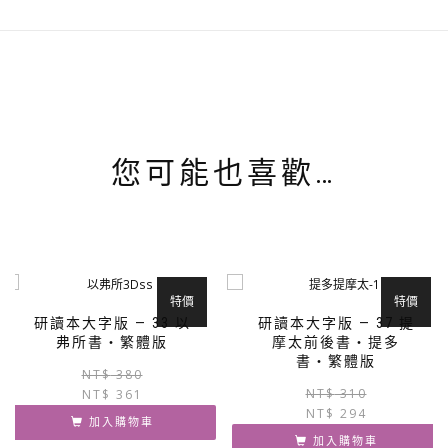
您可能也喜歡…
特價
特價
研讀本大字版 — 33 以
研讀本大字版 — 37 提
弗所書‧繁體版
摩太前後書‧提多
書‧繁體版
原
目
NT$
380
NT$
310
NT$
361
始
前
NT$
294
價
價
加入購物車
格：
格：
加入購物車