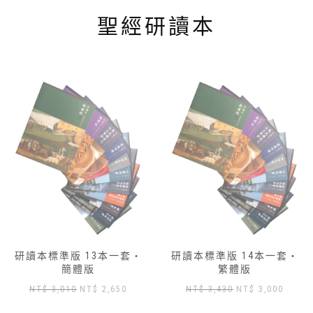
面
聖經研讀本
選
擇
選
項
研讀本標準版 13本一套‧
研讀本標準版 14本一套‧
簡體版
繁體版
原
目
原
目
NT$
3,010
NT$
2,650
NT$
3,430
NT$
3,000
始
前
始
前