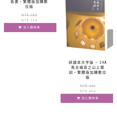
各書‧繁體版加購數
位版
原
目
NT$
280
NT$
254
始
前
價
價
加入購物車
格：
格：
NT$ 280。
NT$ 254。
研讀本大字版 — 24A
馬太福音之山上寶
訓‧繁體版加購數位
版
NT$
440
NT$
404
加入購物車