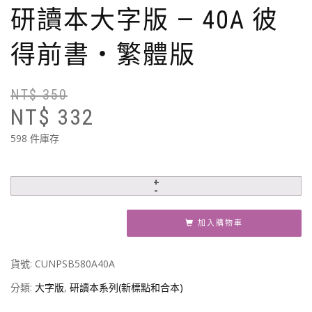
研讀本大字版 — 40A 彼
得前書‧繁體版
NT$
350
原
目
NT$
332
始
前
價
價
598 件庫存
格
格
N
N
加入購物車
貨號:
CUNPSB580A40A
分類:
大字版
,
研讀本系列(新標點和合本)