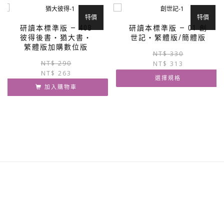
特價
特價
研讀本標準版 — 40B
研讀本標準版 — 01 創
彼得後書‧猶大書‧
世記‧繁體版/簡體版
繁體版加購數位版
NT$
330
原
目
NT$
290
NT$
313
NT$
263
始
前
選擇規格
價
價
加入購物車
格：
格：
此
NT$ 290。
NT$ 263。
產
品
有
多
種
款
式。
可
在
產
品
頁