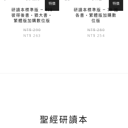
種
特價
特價
款
研讀本標準版 — 40B
研讀本標準版 — 39 雅
式。
彼得後書‧猶大書‧
各書‧繁體版加購數
可
繁體版加購數位版
位版
在
原
目
NT$
290
NT$
280
產
NT$
263
始
前
NT$
254
品
價
價
頁
格：
格：
面
NT$ 290。
NT$ 263。
選
擇
選
項
聖經研讀本