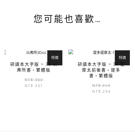
您可能也喜歡…
特價
特價
研讀本大字版 — 33 以
研讀本大字版 — 37 提
弗所書‧繁體版
摩太前後書‧提多
書‧繁體版
原
目
NT$
380
NT$
310
NT$
361
始
前
NT$
294
價
價
格：
格：
NT$ 380。
NT$ 361。