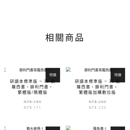
相關商品
特價
特價
研讀本標準版 — 35 歌
研讀本標準版 — 35 歌
羅西書‧腓利門書‧
羅西書‧腓利門書‧
繁體版/簡體版
繁體版加購數位版
原
目
此
NT$
180
NT$
260
NT$
171
始
前
產
NT$
235
價
價
品
格：
格：
有
NT$ 180。
NT$ 171。
多