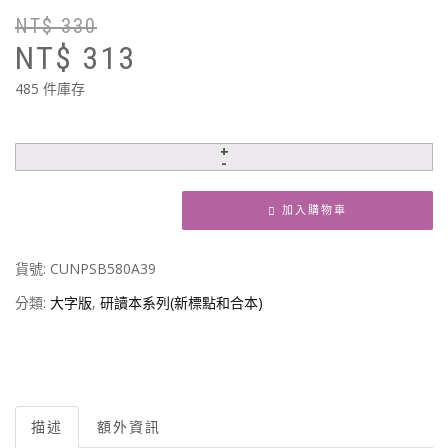
NT$
330
原
目
NT$
313
始
前
價
價
485 件庫存
格
格
N
N
加入購物車
貨號:
CUNPSB580A39
分類:
大字版
,
研讀本系列(新標點和合本)
描述
額外資訊