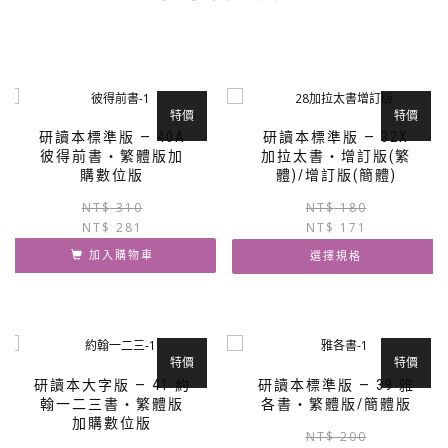
面
選
擇
選
項
特價
特價
研讀本標準版 — 40A
研讀本標準版 — 32X
彼得前書‧繁體版加
加拉太書‧增訂版(繁
購數位版
體)/增訂版(簡體)
原
目
NT$
310
NT$
180
NT$
281
始
前
NT$
171
價
價
加入購物車
選擇規格
格：
格：
NT$ 310。
NT$ 281。
此
產
品
有
特價
特價
多
研讀本大字版 — 41 約
研讀本標準版 — 39 雅
種
翰一二三書‧繁體版
各書‧繁體版/簡體版
款
加購數位版
NT$
200
式。