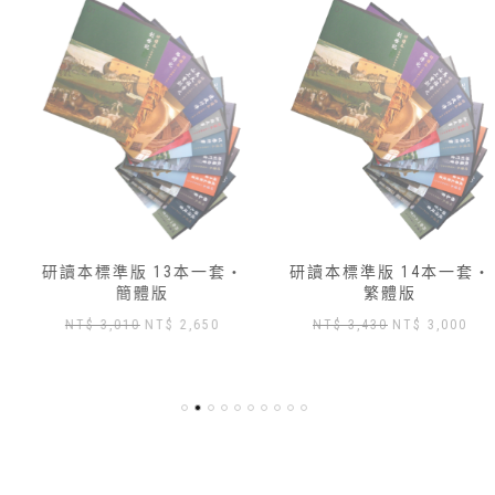
研讀本標準版 13本一套‧
研讀本標準版 14本一套‧
簡體版
繁體版
原
目
原
目
NT$
3,010
NT$
2,650
NT$
3,430
NT$
3,000
始
前
始
前
價
價
價
價
格：
格：
格：
格：
NT$ 3,010。
NT$ 2,650。
NT$ 3,430。
NT$ 3
,904。