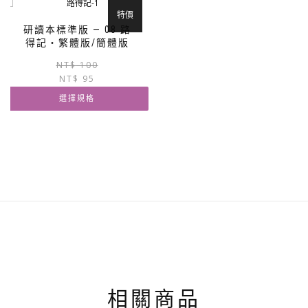
有
有
特價
多
多
研讀本標準版 — 08 路
種
種
得記‧繁體版/簡體版
款
款
原
目
NT$
100
式。
式。
NT$
95
始
前
可
可
價
價
在
在
選擇規格
格：
格：
產
產
NT$ 100。
NT$ 95。
此
品
品
產
頁
頁
品
面
面
有
選
選
多
擇
擇
種
選
選
款
項
項
式。
可
在
產
品
相關商品
頁