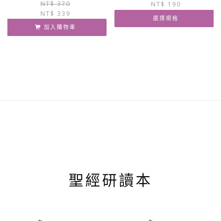
原
目
NT$
370
NT$
190
可
NT$
339
始
前
在
選擇規格
價
價
產
加入購物車
格：
格：
此
品
NT$ 370。
NT$ 339。
產
頁
品
面
有
選
多
擇
種
選
款
項
式。
可
在
產
品
頁
面
聖經研讀本
選
擇
選
項