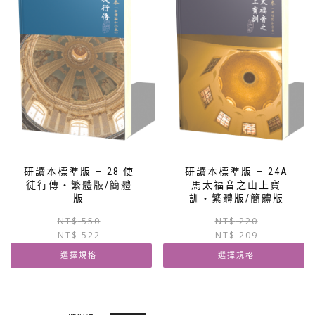
研讀本標準版 — 28 使
研讀本標準版 — 24A
徒行傳‧繁體版/簡體
馬太福音之山上寶
版
訓‧繁體版/簡體版
原
目
NT$
550
NT$
220
NT$
522
始
前
NT$
209
價
價
選擇規格
選擇規格
格：
格：
NT$ 550。
NT$ 522。
此
此
產
產
品
品