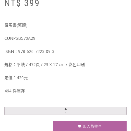
NT$
399
始
前
價
價
格
格
N
N
羅馬書(繁體)
CUNPSB570A29
ISBN：978-626-7223-09-3
規格：平裝 / 472頁 / 23 X 17 cm / 彩色印刷
定價：420元
464 件庫存
加入購物車