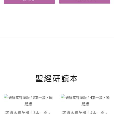
格：
格：
NT$ 180。
NT$ 171。
此
產
品
有
多
種
款
式。
可
在
產
品
頁
聖經研讀本
面
選
擇
選
項
研讀本標準版 13本一套‧
研讀本標準版 14本一套‧