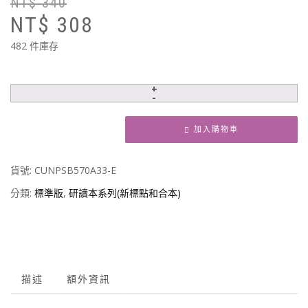
NT$
340
原
目
NT$
308
始
前
價
價
482 件庫存
格
格
N
N
加入購物車
貨號:
CUNPSB570A33-E
分類:
標準版
,
研讀本系列(新標點和合本)
描述
額外資訊