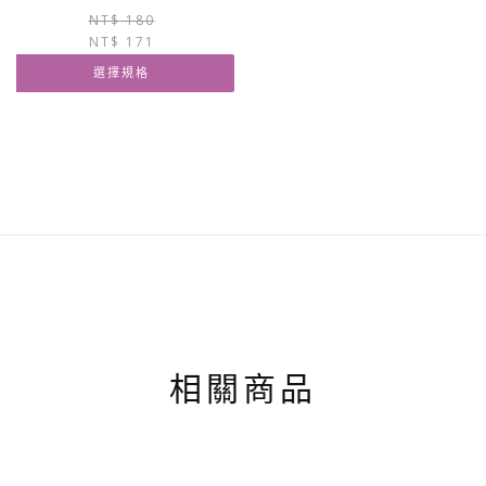
式。
式。
原
目
NT$
180
可
可
NT$
171
始
前
在
在
價
價
產
產
選擇規格
格：
格：
品
品
NT$ 180。
NT$ 171。
此
頁
頁
產
面
面
品
選
選
有
擇
擇
多
選
選
種
項
項
款
式。
可
在
產
品
相關商品
頁
面
選
擇
選