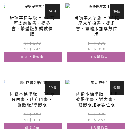
項
特價
特價
研讀本標準版 — 37 提
研讀本大字版 — 37 提
摩太前後書‧提多
摩太前後書‧提多
書‧繁體版加購數位
書‧繁體版加購數位
版
版
原
目
NT$
270
NT$
390
NT$
244
始
前
NT$
358
價
價
加入購物車
加入購物車
格：
格：
NT$ 270。
NT$ 244。
特價
特價
研讀本標準版 — 35 歌
研讀本標準版 — 40B
羅西書‧腓利門書‧
彼得後書‧猶大書‧
繁體版/簡體版
繁體版加購數位版
原
目
NT$
180
NT$
290
NT$
171
始
前
NT$
263
價
價
加入購物車
選擇規格