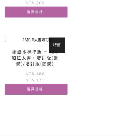
NT$
209
始
前
在
價
價
產
選擇規格
格：
格：
品
NT$ 220。
NT$ 209。
此
頁
產
面
品
選
有
擇
特價
多
選
研讀本標準版 — 32X
種
項
加拉太書‧增訂版(繁
款
體)/增訂版(簡體)
式。
原
目
NT$
180
可
NT$
171
始
前
在
價
價
產
選擇規格
格：
格：
品
NT$ 180。
NT$ 171。
此
頁
產
面
品
選
有
擇
多
選
種
項