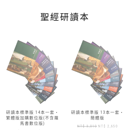
頁
面
聖經研讀本
選
擇
選
項
研讀本標準版 13本一套‧
研讀本標準版 14本一套‧
簡體版
繁體版
原
目
原
目
NT$
3,010
NT$
2,650
NT$
3,430
NT$
3,000