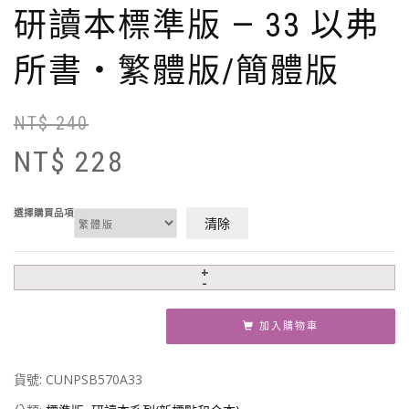
研讀本標準版 — 33 以弗
所書‧繁體版/簡體版
NT$
240
原
目
始
前
NT$
228
價
價
格
格
N
N
選擇購買品項
清除
加入購物車
貨號:
CUNPSB570A33