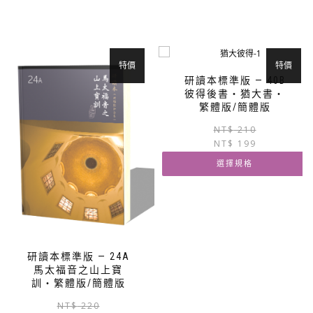
特價
特價
研讀本標準版 — 40B
彼得後書‧猶大書‧
繁體版/簡體版
NT$
210
NT$
199
選擇規格
此
產
品
有
多
研讀本標準版 — 24A
種
馬太福音之山上寶
款
訓‧繁體版/簡體版
式。
原
目
NT$
220
可