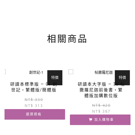
款
式。
可
在
產
品
相關商品
頁
面
選
擇
選
項
特價
特價
研讀本標準版 — 01 創
研讀本大字版 — 36 帖
世記‧繁體版/簡體版
撒羅尼迦前後書‧繁
體版加購數位版
原
目
NT$
330
NT$
420
NT$
313
始
前
NT$
387
價
價
選擇規格
格：
格：
加入購物車
NT$ 330。
NT$ 313。
此
產