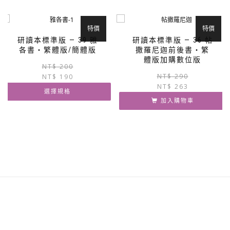
品
有
多
特價
特價
種
研讀本標準版 — 39 雅
研讀本標準版 — 36 帖
款
各書‧繁體版/簡體版
撒羅尼迦前後書‧繁
式。
體版加購數位版
原
目
NT$
200
可
NT$
290
NT$
190
始
前
在
NT$
263
價
價
產
選擇規格
格：
格：
加入購物車
品
NT$ 200。
NT$ 190。
此
頁
產
面
品
選
有
擇
多
選
種
項
款
式。
可
在
產
品