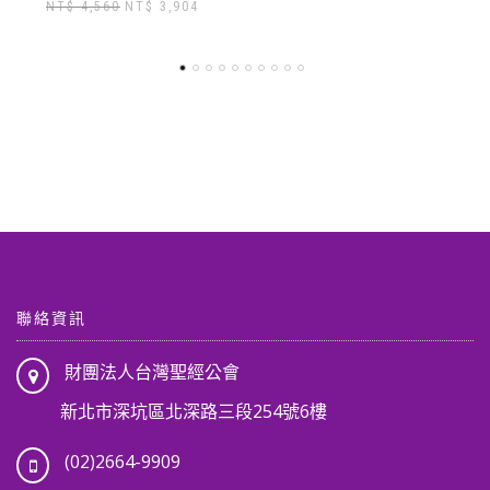
始
前
始
前
價
價
價
價
格：
格：
格：
格：
NT$ 3,010。
NT$ 2,650。
NT$ 3,430。
NT$ 3
,904。
聯絡資訊
財團法人台灣聖經公會
新北市深坑區北深路三段254號6樓
(02)2664-9909