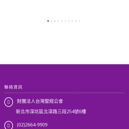
聯絡資訊
財團法人台灣聖經公會
新北市深坑區北深路三段254號6樓
(02)2664-9909