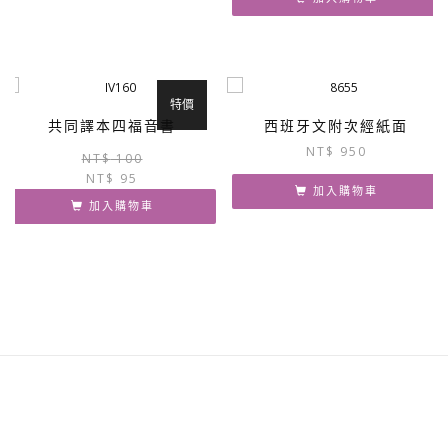
NT$ 1,100。
NT$ 1,045。
特價
共同譯本四福音書
西班牙文附次經紙面
NT$
950
原
目
NT$
100
NT$
95
始
前
加入購物車
價
價
加入購物車
格：
格：
NT$ 100。
NT$ 95。