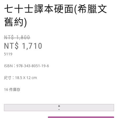
七十士譯本硬面(希臘文
舊約)
NT$
1,800
原
目
NT$
1,710
始
前
價
價
5119
格
格
N
N
ISBN：978-343-8051-19-6
尺寸：18.5 X 12 cm
16 件庫存