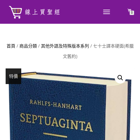
TOGGLE
0
NAVIGATION
首頁
/
商品分類
/
其他外語及特殊版本系列
/ 七十士譯本硬面(希臘
文舊約)
特價