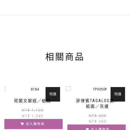
相關商品
特價
特價
荷蘭文聖經／紙面
菲律賓TAGALOG語／
紙面／灰邊
原
目
NT$
1,100
NT$
400
NT$
1,045
始
前
NT$
380
價
價
加入購物車
格：
格：
加入購物車