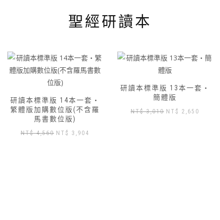
聖經研讀本
研讀本標準版 13本一套‧
簡體版
研讀本標準版 14本一套‧
繁體版加購數位版(不含羅
原
目
NT$
3,010
NT$
2,650
馬書數位版)
始
前
原
目
NT$
4,560
NT$
3,904
價
價
始
前
格：
格：
價
價
NT$ 3,010。
NT$ 2
格：
格：
NT$ 4,560。
NT$ 3,904。