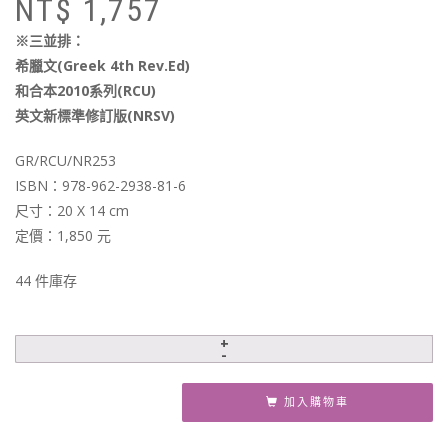
NT$
1,757
始
前
價
價
※三並排：
格
格
希臘文(Greek 4th Rev.Ed)
N
N
和合本2010系列(RCU)
英文新標準修訂版(NRSV)
GR/RCU/NR253
ISBN：978-962-2938-81-6
尺寸：20 X 14 cm
定價：1,850 元
44 件庫存
加入購物車