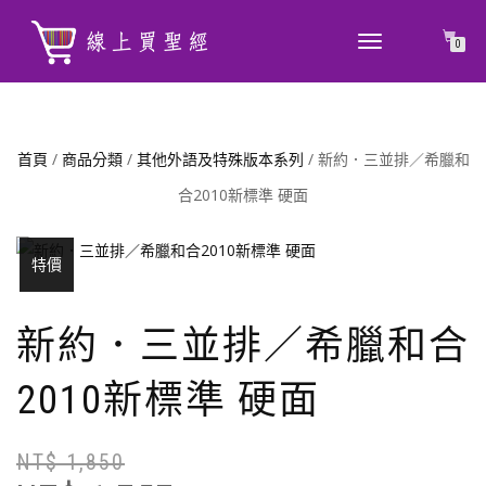
TOGGLE
0
NAVIGATION
首頁
/
商品分類
/
其他外語及特殊版本系列
/ 新約．三並排／希臘和
合2010新標準 硬面
特價
新約．三並排／希臘和合
2010新標準 硬面
NT$
1,850
原
目