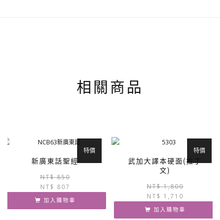
相關商品
特價
特價
新廣東話聖經
武加大譯本硬面(拉丁
文)
原
目
NT$
850
NT$
1,800
NT$
807
始
前
NT$
1,710
價
價
加入購物車
格：
格：
加入購物車
NT$ 850。
NT$ 807。