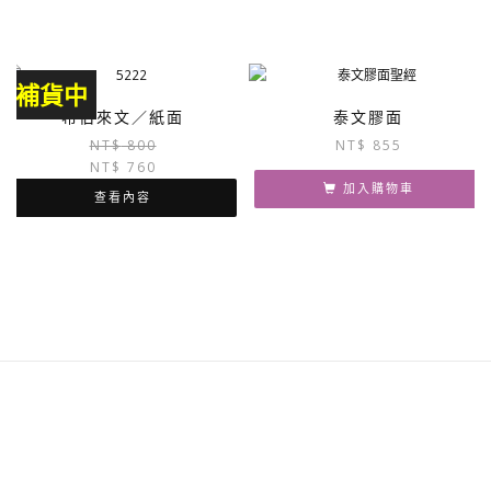
補貨中
希伯來文／紙面
泰文膠面
原
目
NT$
800
NT$
855
NT$
760
始
前
價
價
加入購物車
查看內容
格：
格：
NT$ 800。
NT$ 760。