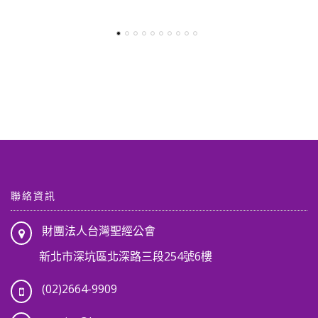
6。
聯絡資訊
財團法人台灣聖經公會
新北市深坑區北深路三段254號6樓
(02)2664-9909