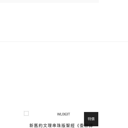
特價
新舊約文理串珠版聖經《委辦譯