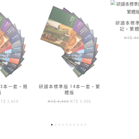
研讀本標準版 — 01 創世
研讀本標準版
記‧繁體版加數位版
記‧繁
原
目
NT$
460
NT$
417
NT
始
前
價
價
格：
格：
NT$ 460。
NT$ 417。
14本一套‧繁
版
原
目
NT$
3,000
始
前
價
價
格：
格：
T$ 3,430。
NT$ 3,000。