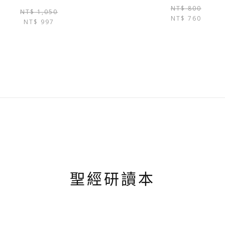
NT$
800
原
目
NT$
1,050
NT$
760
NT$
997
始
前
價
價
格：
格：
NT$ 1,050。
NT$ 997。
聖經研讀本