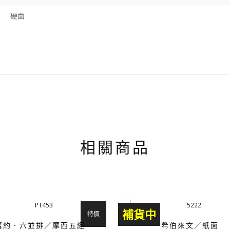
硬面
相關商品
補貨中
特價
舊約．六並排／摩西五經
希伯來文／紙面