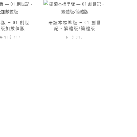
 — 01 創世
體版/簡體版
$
313
路得記研讀本-數位版免費索
研讀本標
取
記‧