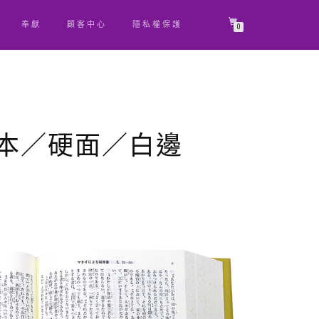
奉獻
顧客中心
隱私權保護
0
譯本／硬面／白邊
原
目
始
前
價
價
格：
格：
NT$ 1,600。
NT$ 1,520。