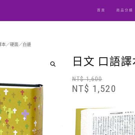
首頁
商品分類
語譯本／硬面／白邊
日文 口語
NT$
1,600
NT$
1,520