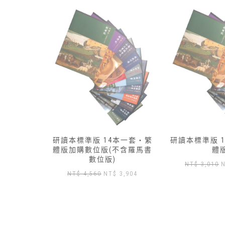
本一套‧繁
研讀本標準版 13本一套‧簡
研讀本標準版 
不含羅馬書
體版
體
原
目
NT$
3,010
NT$
2,650
NT$
3,430
目
3,904
始
前
前
價
價
價
格：
格：
格：
NT$ 3,010。
NT$ 2,650。
N
 4,560。
NT$ 3,904。