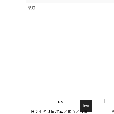
裝訂
特價
日文中型共同譯本／膠面／白邊