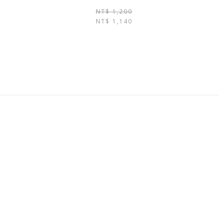
原
目
NT$
1,200
NT$
1,140
始
前
價
價
格：
格：
NT$ 1,200。
NT$ 1,140。