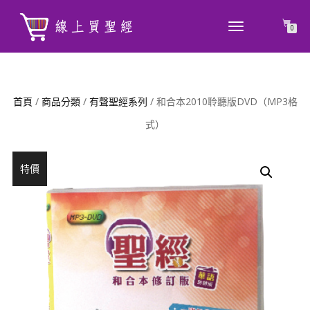
TOGGLE
0
NAVIGATION
首頁
/
商品分類
/
有聲聖經系列
/ 和合本2010聆聽版DVD（MP3格
式）
特價