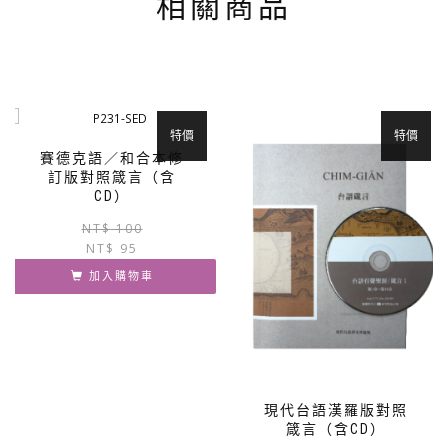
相關商品
特價
特價
賽德克語／和合本修
訂版對照箴言（含
CD）
原
目
NT$
100
NT$
95
始
前
價
價
加入購物車
格：
格：
NT$ 100。
NT$ 95。
現代台語漢羅版對照
箴言（含CD）