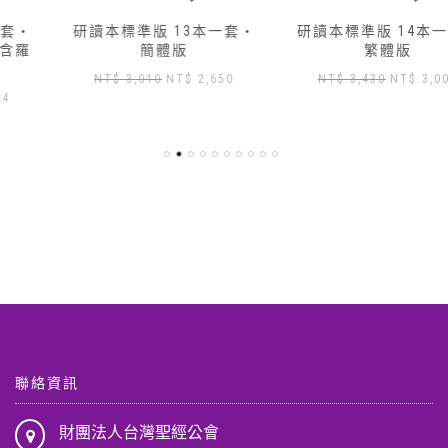
研讀本標準版 13本一套‧
研讀本標準版 14本一套‧
簡體版
繁體版
原
目
原
目
NT$
3,010
NT$
2,650
NT$
3,430
NT$
3,000
始
前
始
前
價
價
價
價
格：
格：
格：
格：
NT$ 3,010。
NT$ 2,650。
NT$ 3,430。
NT$ 3
,904。
聯絡資訊
財團法人台灣聖經公會