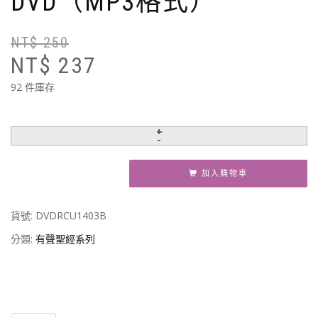
DVD（MP3格式）
NT$
250
原
目
NT$
237
始
前
價
價
92 件庫存
格
格
N
N
加入購物車
貨號:
DVDRCU1403B
分類:
有聲聖經系列