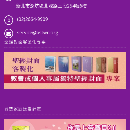
新北市深坑區北深路三段254號6樓
(02)2664-9909
service@bstwn.org
聖經封面客製化專案
弱勢家庭送愛計畫