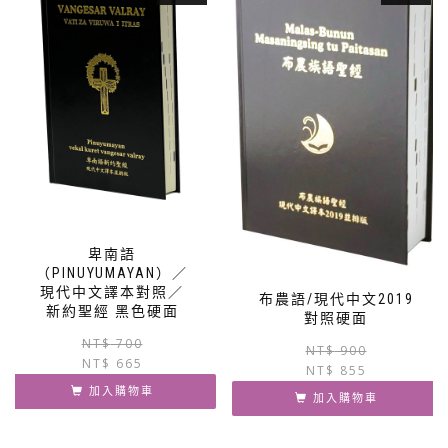
卑南語
（PINUYUMAYAN）／
現代中文譯本對照／
布農語/現代中文2019
新約聖經 黑色硬面
對照硬面
原
目
NT$
700
NT$
900
NT$
665
始
前
NT$
855
價
價
加入購物車
加入購物車
格：
格：
NT$ 700。
NT$ 665。