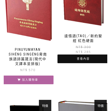
達悟語(TAO)／新約聖
經 紅色硬面
NT$
300
PINUYUMAYAN
NT$
285
SIHĒNG SINGĒNG卑南
族語詩篇箴言(現代中
查看內容
文譯本並排版)
NT$
570
加入購物車
特價
特價