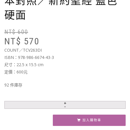
本對照／新約聖經 藍色
硬面
NT$
600
原
目
NT$
570
始
前
價
價
COUNT／TCV263DI
格
格
ISBN：978-986-6674-43-3
N
N
尺寸：22.5 x 15.5 cm
定價：600元
92 件庫存
加入購物車