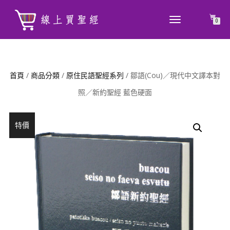
TOGGLE
0
NAVIGATION
首頁
/
商品分類
/
原住民語聖經系列
/ 鄒語(Cou)／現代中文譯本對
照／新約聖經 藍色硬面
特價