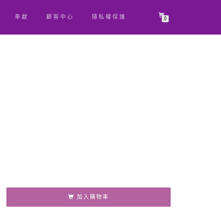
奉獻
顧客中心
隱私權保護
0
原
目
始
前
價
價
格：
格：
NT$ 15。
NT$ 14。
加入購物車