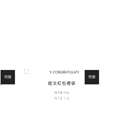
特價
特價
)
經文紅包禮袋
原
目
原
目
NT$
15
始
前
NT$
14
始
前
價
價
價
價
格：
格：
格：
格：
NT$ 550。
NT$ 522。
NT$ 15。
NT$ 14。