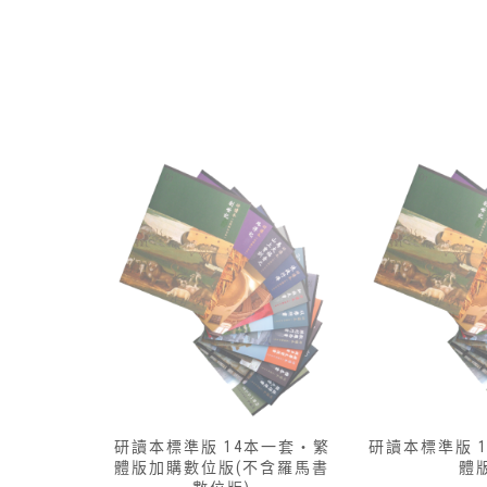
本一套‧繁
研讀本標準版 13本一套‧簡
研讀本標準版 
不含羅馬書
體版
體