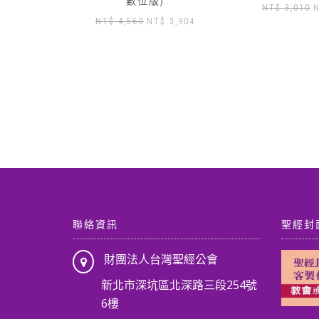
原
目
NT$
3,010
NT$
2,650
NT$
3,430
目
3,904
始
前
前
價
價
價
格：
格：
格：
NT$ 3,010。
NT$ 2,650。
N
 4,560。
NT$ 3,904。
聯絡資訊
聖經封
財團法人台灣聖經公會
新北市深坑區北深路三段254號
6樓