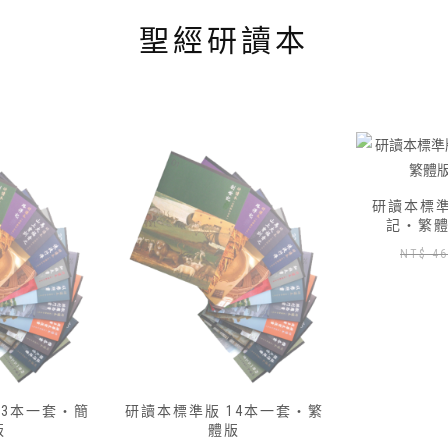
聖經研讀本
研讀本標準版 — 01 創世
研讀本標準版
記‧繁體版加數位版
記‧繁
原
目
NT$
460
NT$
417
NT
始
前
價
價
格：
格：
NT$ 460。
NT$ 417。
14本一套‧繁
版