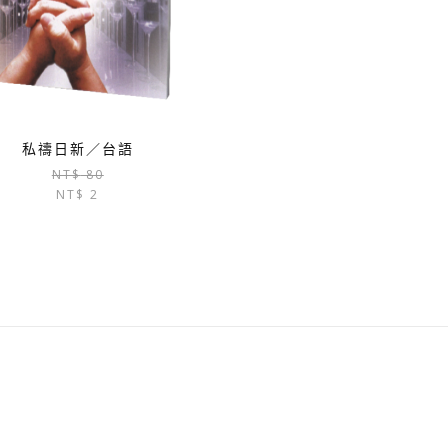
私禱日新／台語
原
目
NT$
80
NT$
2
始
前
價
價
格：
格：
NT$ 80。
NT$ 2。