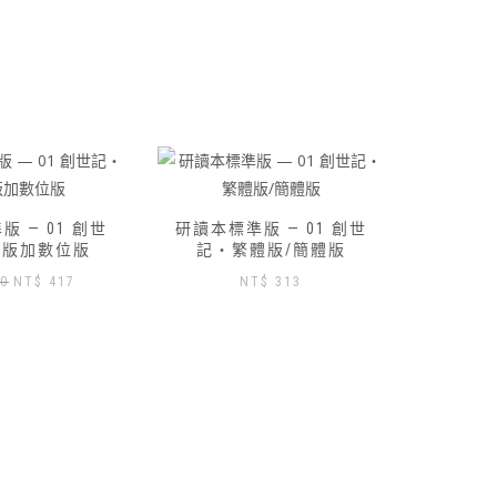
 — 01 創世
體版/簡體版
$
313
路得記研讀本-數位版免費索
研讀本標
取
記‧