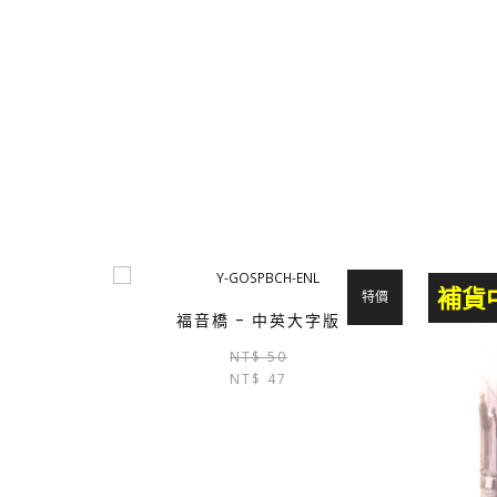
補貨
特價
福音橋 – 中英大字版
原
目
NT$
50
NT$
47
始
前
價
價
格：
格：
NT$ 50。
NT$ 47。