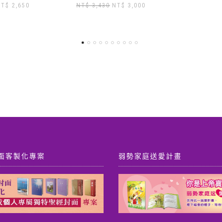
原
目
NT$
3,000
始
前
價
價
格：
格：
T$ 3,430。
NT$ 3,000。
面客製化專案
弱勢家庭送愛計畫