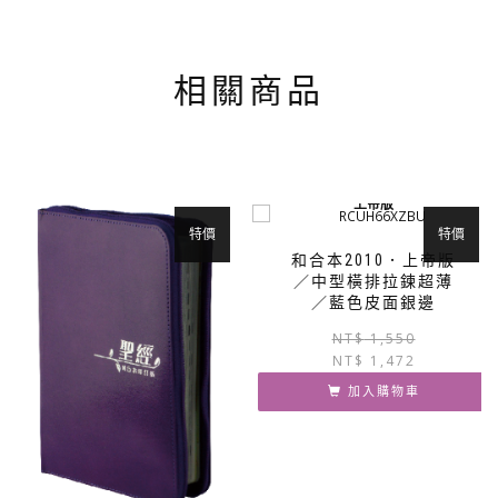
相關商品
上帝版
特價
特價
和合本2010．上帝版
／中型橫排拉鍊超薄
／藍色皮面銀邊
NT$
1,550
NT$
1,472
加入購物車