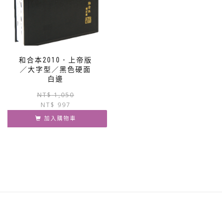
和合本2010．上帝版
／大字型／黑色硬面
白邊
原
目
NT$
1,050
NT$
997
始
前
價
價
加入購物車
格：
格：
NT$ 1,050。
NT$ 997。