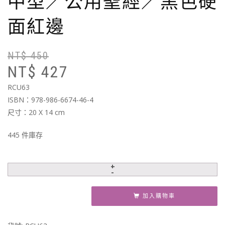
中型／公用聖經／黑色硬
面紅邊
NT$
450
原
目
NT$
427
始
前
價
價
RCU63
格
格
ISBN：978-986-6674-46-4
N
N
尺寸：20 X 14 cm
445 件庫存
加入購物車