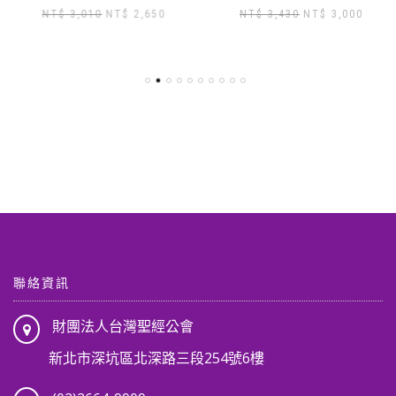
原
目
原
目
NT$
3,010
NT$
2,650
NT$
3,430
NT$
3,000
始
前
始
前
價
價
價
價
格：
格：
格：
格：
NT$ 3,010。
NT$ 2,650。
NT$ 3,430。
NT$ 3
,904。
聯絡資訊
財團法人台灣聖經公會
新北市深坑區北深路三段254號6樓