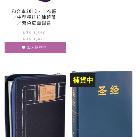
和合本2010．上帝版
／中型橫排拉鍊超薄
／紫色皮面銀邊
原
目
NT$
1,550
NT$
1,472
始
前
價
價
加入購物車
格：
格：
NT$ 1,550。
NT$ 1,472。
補貨中