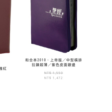
和合本2010．上帝版／中型橫排
拉鍊超薄／紫色皮面銀邊
雅紅
原
目
NT$
1,550
NT$
1,472
始
前
價
價
格：
格：
NT$ 1,550。
NT$ 1,472。