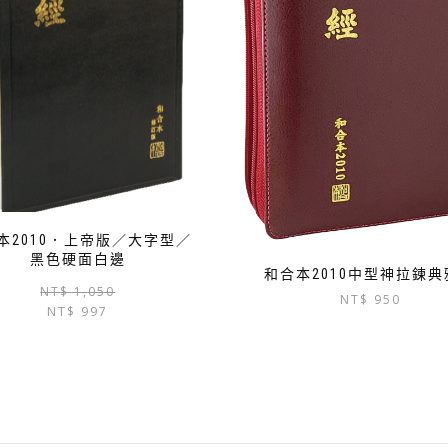
本2010．上帝版／大字型／
黑色硬面白邊
和合本2010中型神拉鍊典
原
目
NT$
1,050
NT$
950
NT$
997
始
前
價
價
格：
格：
NT$ 1,050。
NT$ 997。