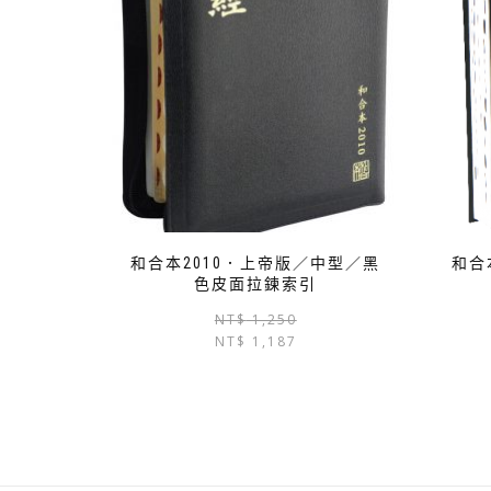
和合本2010．上帝版／中型／黑
和合
色皮面拉鍊索引
原
目
NT$
1,250
NT$
1,187
始
前
價
價
格：
格：
NT$ 1,250。
NT$ 1,187。