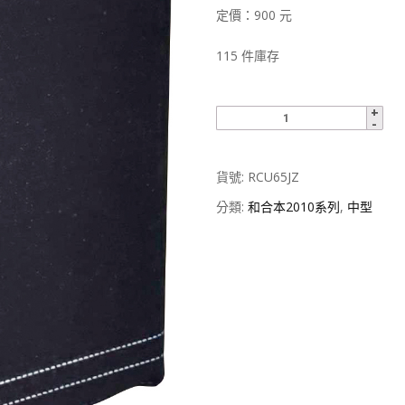
定價：900 元
115 件庫存
貨號:
RCU65JZ
分類:
和合本2010系列
,
中型