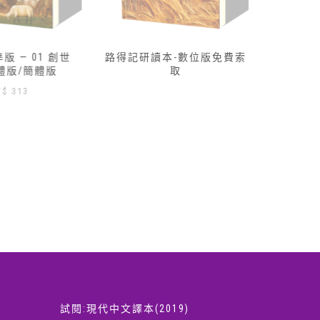
 — 01 創世
路得記研讀本-數位版免費索
研讀本標
體版/簡體版
取
記‧
$
313
試閱:現代中文譯本(2019)