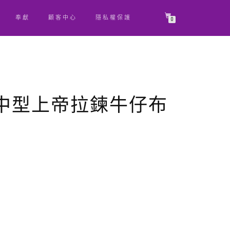
奉獻
顧客中心
隱私權保護
0
0中型上帝拉鍊牛仔布