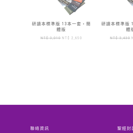
本一套‧繁
研讀本標準版 13本一套‧簡
研讀本標準版 
不含羅馬書
體版
體
原
目
NT$
3,010
NT$
2,650
NT$
3,430
目
3,904
始
前
前
價
價
價
格：
格：
格：
NT$ 3,010。
NT$ 2,650。
N
 4,560。
NT$ 3,904。
聯絡資訊
聖經封