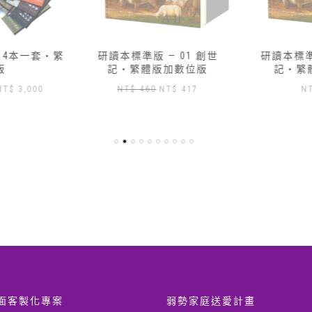
14本一套‧繁
研讀本標準版 — 01 創世
研讀本標準版
版
記‧繁體版加數位版
記‧繁
原
目
原
目
NT$
3,000
NT$
460
NT$
417
NT
始
前
始
前
價
價
價
價
格：
格：
格：
格：
T$ 3,430。
NT$ 3,000。
NT$ 460。
NT$ 417。
面客製化專案
弱勢家庭送愛計畫