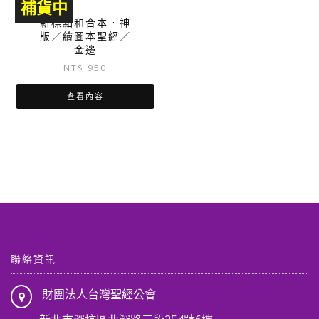
補貨中
新標點和合本．神
版／繪圖本聖經／
金邊
NT$
950
查看內容
聯絡資訊
財團法人台灣聖經公會