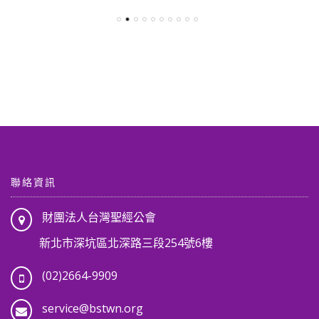
格：
格：
格：
格：
NT$ 3,010。
NT$ 2,650。
NT$ 3,430。
NT$ 3
,904。
聯絡資訊
財團法人台灣聖經公會
新北市深坑區北深路三段254號6樓
(02)2664-9909
service@bstwn.org