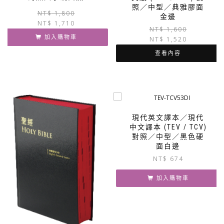
照／中型／典雅膠面
原
目
NT$
1,800
金邊
NT$
1,710
始
前
NT$
1,600
價
價
加入購物車
NT$
1,520
格：
格：
查看內容
NT$ 1,800。
NT$ 1,710。
現代英文譯本／現代
中文譯本 (TEV / TCV)
對照／中型／黑色硬
面白邊
NT$
674
加入購物車