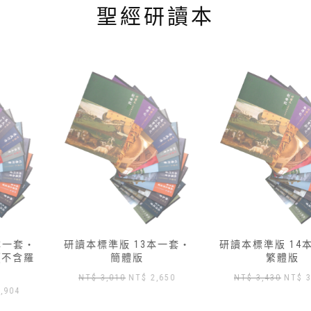
聖經研讀本
研讀本標準版 13本一套‧
研讀本標準版 14本一套‧
簡體版
繁體版
原
目
原
目
NT$
3,010
NT$
2,650
NT$
3,430
NT$
3,000
始
前
始
前
價
價
價
價