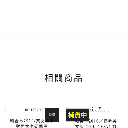
NT$ 790。
NT$ 750。
相關商品
上帝版
補貨中
特價
和合本2010/英文標準
和合本2010／標準英
對照大字硬面黑
文版 (RCU / ESV) 對