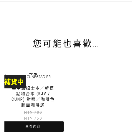
您可能也喜歡…
神 版
補貨中
英皇詹姆士本／新標
點和合本 (KJV /
CUNP) 對照／咖啡色
膠面咖啡邊
原
目
NT$
790
NT$
750
始
前
價
價
查看內容
格：
格：