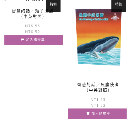
特價
特價
智慧的話／矮子撒該
（中英對照）
原
目
NT$
55
NT$
52
始
前
價
價
加入購物車
格：
格：
NT$ 55。
NT$ 52。
智慧的話／魚腹使者
（中英對照）
NT$
55
NT$
52
加入購物車