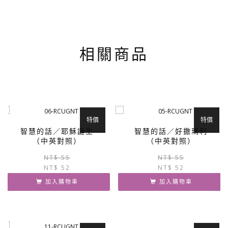
相關商品
特價
特價
智慧的話／耶穌誕生
智慧的話／好撒瑪利
（中英對照）
（中英對照）
原
目
NT$
55
NT$
55
NT$
52
始
前
NT$
52
價
價
加入購物車
加入購物車
格：
格：
NT$ 55。
NT$ 52。