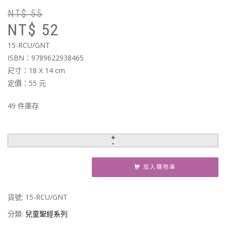
NT$
55
原
目
NT$
52
始
前
價
價
15-RCU/GNT
格
格
ISBN：9789622938465
N
N
尺寸：18 X 14 cm
定價：55 元
49 件庫存
加入購物車
貨號:
15-RCU/GNT
分類:
兒童聖經系列