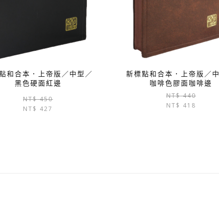
點和合本．上帝版／中型／
新標點和合本．上帝版／
黑色硬面紅邊
咖啡色膠面咖啡邊
NT$
440
原
目
NT$
450
NT$
418
NT$
427
始
前
價
價
格：
格：
NT$ 450。
NT$ 427。