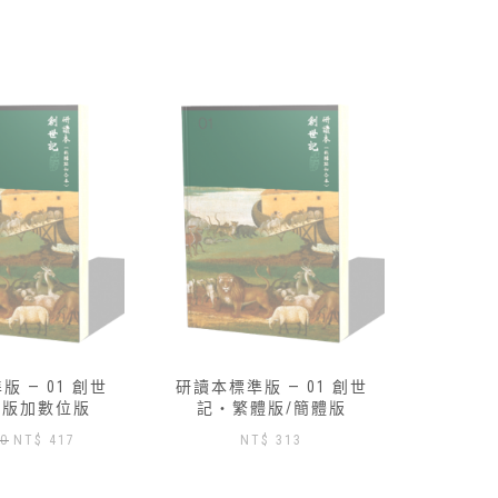
 — 01 創世
路得記研讀本-數位版免費索
研讀本標
體版/簡體版
取
記‧
$
313