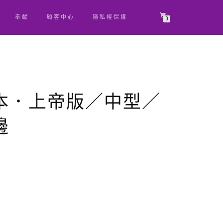
奉獻
顧客中心
隱私權保護
0
本．上帝版／中型／
邊
原
目
始
前
價
價
格：
格：
NT$ 440。
NT$ 418。