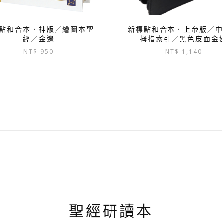
點和合本．神版／繪圖本聖
新標點和合本．上帝版／
經／金邊
拇指索引／黑色皮面金
NT$
950
NT$
1,140
聖經研讀本