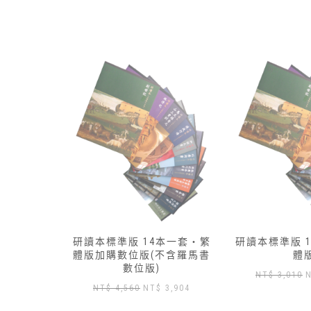
本一套‧繁
研讀本標準版 13本一套‧簡
研讀本標準版 
不含羅馬書
體版
體
原
目
NT$
3,010
NT$
2,650
NT$
3,430
目
3,904
始
前
前
價
價