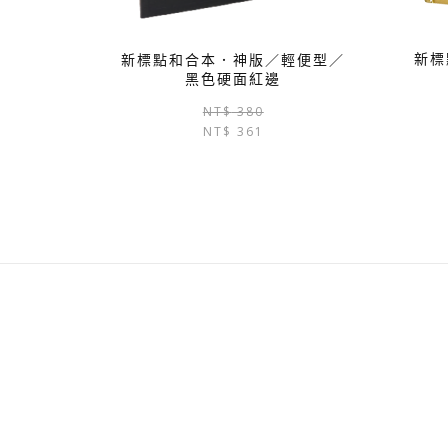
新標
新標點和合本．神版／輕便型／
黑色硬面紅邊
原
目
NT$
380
NT$
361
始
前
價
價
格：
格：
NT$ 380。
NT$ 361。