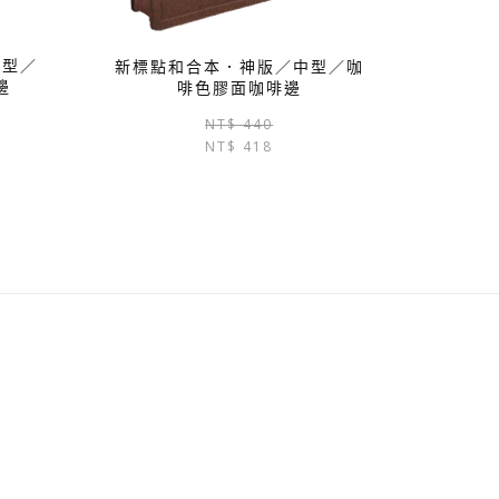
中型／
新標點和合本．神版／中型／咖
邊
啡色膠面咖啡邊
原
目
NT$
440
NT$
418
始
前
價
價
格：
格：
NT$ 440。
NT$ 418。