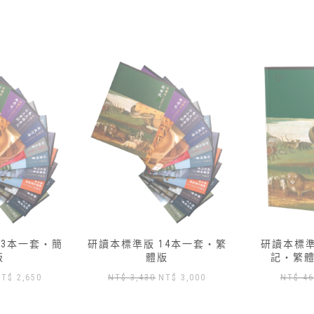
14本一套‧繁
研讀本標準版 — 01 創世
研讀本標準版
版
記‧繁體版加數位版
記‧繁
原
目
原
目
NT$
3,000
NT$
460
NT$
417
NT
始
前
始
前
價
價
價
價