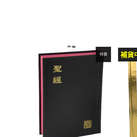
神 版
補貨
特價