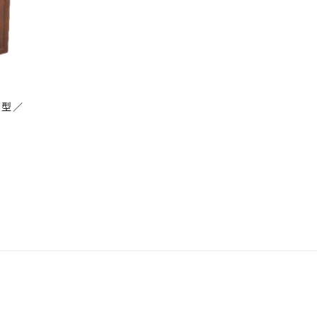
中型／
原
目
始
前
價
價
格：
格：
NT$ 440。
NT$ 418。