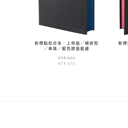
新標點和合本．上帝版／橫排型
新標
／串珠／藍色膠面藍邊
原
目
NT$
600
NT$
570
始
前
價
價
格：
格：
NT$ 600。
NT$ 570。