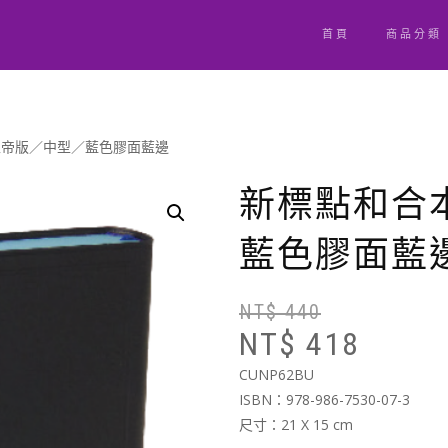
首頁
商品分類
上帝版／中型／藍色膠面藍邊
新標點和合
藍色膠面藍
NT$
440
NT$
418
CUNP62BU
ISBN：978-986-7530-07-3
尺寸：21 X 15 cm