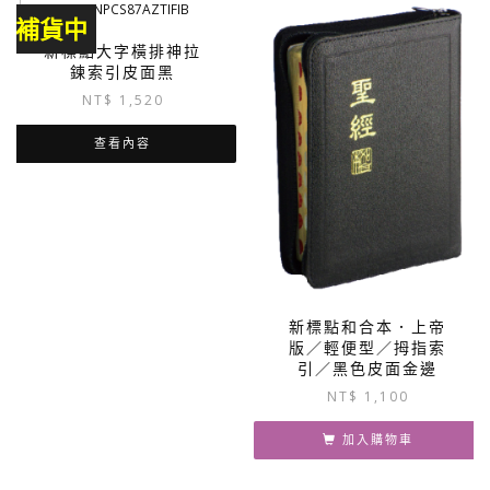
補貨中
新標點大字橫排神拉
鍊索引皮面黑
NT$
1,520
查看內容
新標點和合本．上帝
版／輕便型／拇指索
引／黑色皮面金邊
NT$
1,100
加入購物車