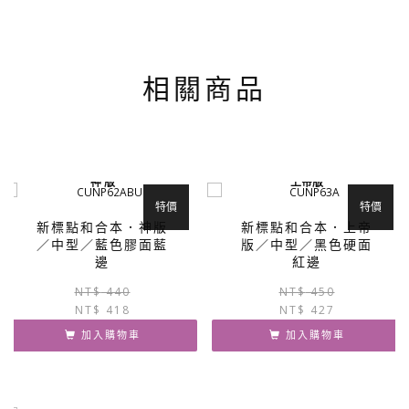
相關商品
神 版
上帝版
特價
特價
新標點和合本．神版
新標點和合本．上帝
／中型／藍色膠面藍
版／中型／黑色硬面
邊
紅邊
原
目
NT$
440
NT$
450
NT$
418
始
前
NT$
427
價
價
加入購物車
加入購物車
格：
格：
NT$ 440。
NT$ 418。