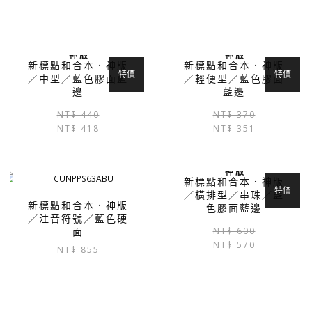
神 版
神 版
新標點和合本．神版
新標點和合本．神版
特價
特價
／中型／藍色膠面藍
／輕便型／藍色膠面
邊
藍邊
原
目
NT$
440
NT$
370
NT$
418
始
前
NT$
351
價
價
格：
格：
神 版
NT$ 440。
NT$ 418。
新標點和合本．神版
特價
／橫排型／串珠／藍
新標點和合本．神版
色膠面藍邊
／注音符號／藍色硬
NT$
600
面
NT$
570
NT$
855