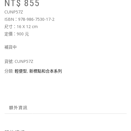
NT$
855
始
前
價
價
CUNP57Z
格
格
ISBN：978-986-7530-17-2
N
N
尺寸：16 X 12 cm
定價：900 元
補貨中
貨號:
CUNP57Z
分類:
輕便型
,
新標點和合本系列
額外資訊