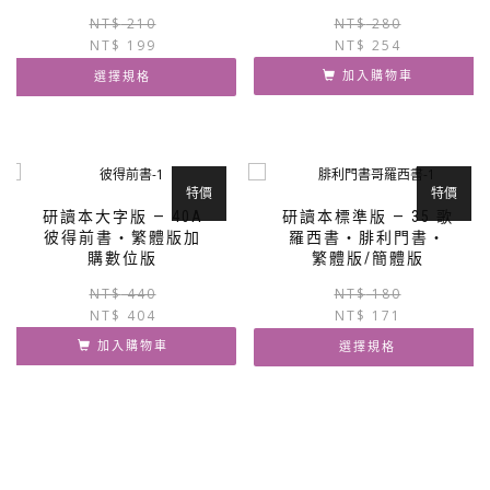
原
目
NT$
210
NT$
280
NT$
199
始
前
NT$
254
價
價
加入購物車
選擇規格
格：
格：
NT$ 210。
NT$ 199。
此
產
品
有
特價
特價
多
研讀本大字版 — 40A
研讀本標準版 — 35 歌
種
彼得前書‧繁體版加
羅西書‧腓利門書‧
款
購數位版
繁體版/簡體版
式。
原
目
NT$
440
NT$
180
可
NT$
404
始
前
NT$
171
在
價
價
產
加入購物車
選擇規格
格：
格：
品
NT$ 440。
NT$ 404。
此
頁
產
面
品
選
有
擇
多
選