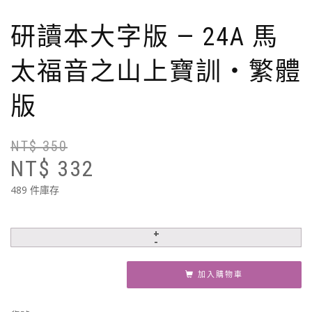
研讀本大字版 — 24A 馬
太福音之山上寶訓‧繁體
版
NT$
350
原
目
NT$
332
始
前
價
價
489 件庫存
格
格
N
N
加入購物車