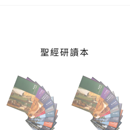
種
項
款
式。
可
在
產
品
頁
聖經研讀本
面
選
擇
選
項