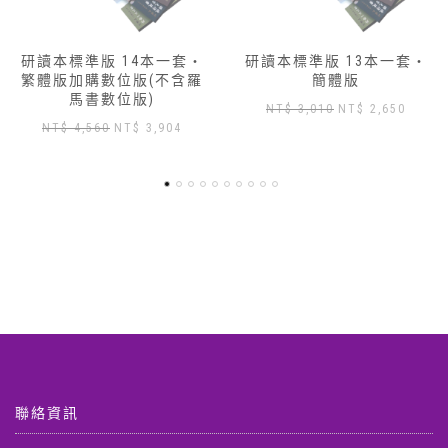
研讀本標準版 13本一套‧
研讀本標準版 14本一套‧
簡體版
繁體版
原
目
原
目
NT$
3,010
NT$
2,650
NT$
3,430
NT$
3,000
始
前
始
前
價
價
價
價
格：
格：
格：
格：
NT$ 3,010。
NT$ 2,650。
NT$ 3,430。
NT$ 3
,904。
聯絡資訊