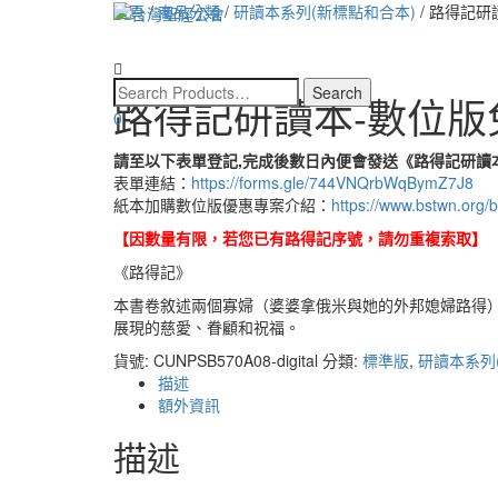
首頁
/
商品分類
/
研讀本系列(新標點和合本)
/ 路得記
路得記研讀本-數位版
0
請至以下表單登記,完成後數日內便會發送《路得記研讀
表單連結：
https://forms.gle/744VNQrbWqBymZ7J8
紙本加購數位版優惠專案介紹：
https://www.bstwn.org/b
【因數量有限，若您已有路得記序號，請勿重複索取】
《路得記》
本書卷敘述兩個寡婦（婆婆拿俄米與她的外邦媳婦路得
展現的慈愛、眷顧和祝福。
貨號:
CUNPSB570A08-digital
分類:
標準版
,
研讀本系列
描述
額外資訊
描述