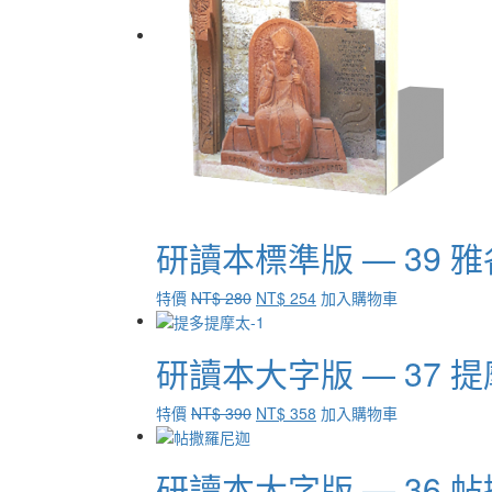
面
選
擇
選
項
研讀本標準版 — 39
原
目
特價
NT$
280
NT$
254
加入購物車
始
前
價
價
研讀本大字版 — 37
格：
格：
NT$ 280。
NT$ 254。
原
目
特價
NT$
390
NT$
358
加入購物車
始
前
價
價
研讀本大字版 — 36
格：
格：