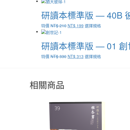
始
前
產
價
價
品
研讀本標準版 — 40
格：
格：
有
NT$ 180。
NT$ 171。
多
種
原
目
此
特價
NT$
210
NT$
199
選擇規格
款
始
前
產
式。
價
價
品
可
研讀本標準版 — 01 
格：
格：
有
在
NT$ 210。
NT$ 199。
多
產
種
原
目
此
特價
NT$
330
NT$
313
選擇規格
品
款
始
前
產
頁
式。
價
價
品
面
可
格：
格：
有
選
在
NT$ 330。
NT$ 313。
多
相關商品
擇
產
種
選
品
款
項
頁
式。
面
可
選
在
擇
產
選
品
項
頁