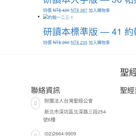
NT$ 390。
NT$ 358。
原
目
特價
NT$
420
NT$
387
加入購物車
始
前
價
價
研讀本標準版 — 41
格：
格：
NT$ 420。
NT$ 387。
原
目
特價
NT$
260
NT$
235
加入購物車
始
前
價
價
格：
格：
NT$ 260。
NT$ 235。
聖
聯絡資訊
聖經
財團法人台灣聖經公會
新北市深坑區北深路三段254
號6樓
(02)2664-9909