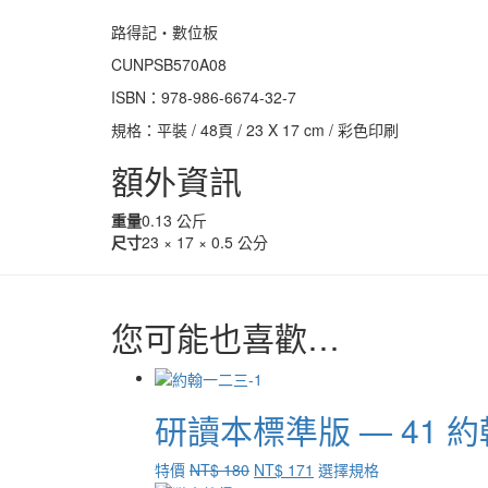
路得記‧數位板
CUNPSB570A08
ISBN：978-986-6674-32-7
規格：平裝 / 48頁 / 23 X 17 cm / 彩色印刷
額外資訊
重量
0.13 公斤
尺寸
23 × 17 × 0.5 公分
您可能也喜歡…
研讀本標準版 — 41
原
目
此
特價
NT$
180
NT$
171
選擇規格