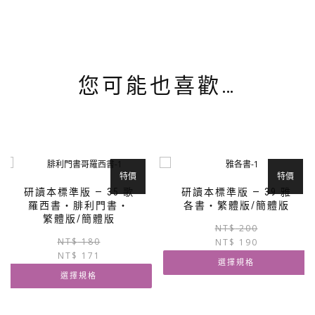
您可能也喜歡…
特價
特價
研讀本標準版 — 35 歌
研讀本標準版 — 39 雅
羅西書‧腓利門書‧
各書‧繁體版/簡體版
繁體版/簡體版
NT$
200
原
目
NT$
180
NT$
190
NT$
171
始
前
選擇規格
價
價
選擇規格
格：
格：
此
NT$ 180。
NT$ 171。
此
產