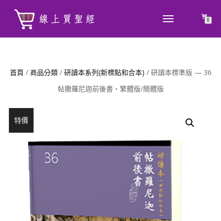
TOGGLE
0
NAVIGATION
首頁
/
商品分類
/
研讀本系列(新標點和合本)
/ 研讀本標準版 — 36
帖撒羅尼迦前後書‧繁體版/簡體版
特價