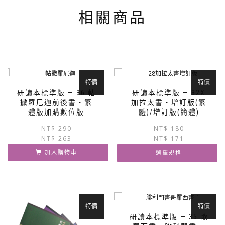
品
相關商品
頁
面
選
擇
選
項
特價
特價
研讀本標準版 — 36 帖
研讀本標準版 — 32X
撒羅尼迦前後書‧繁
加拉太書‧增訂版(繁
體版加購數位版
體)/增訂版(簡體)
原
目
NT$
290
NT$
180
NT$
263
始
前
NT$
171
價
價
加入購物車
選擇規格
格：
格：
NT$ 290。
NT$ 263。
此
產
品
有
特價
特價
多
研讀本標準版 — 35 歌
種