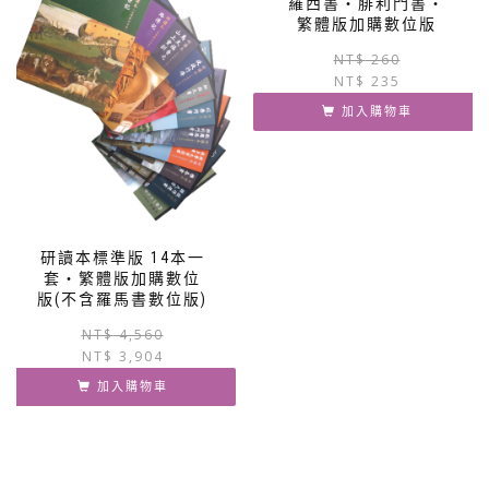
羅西書‧腓利門書‧
款
繁體版加購數位版
式。
NT$
260
可
NT$
235
在
產
加入購物車
品
頁
面
選
擇
選
研讀本標準版 14本一
項
套‧繁體版加購數位
版(不含羅馬書數位版)
原
目
NT$
4,560
NT$
3,904
始
前
價
價
加入購物車
格：
格：
NT$ 4,560。
NT$ 3,904。