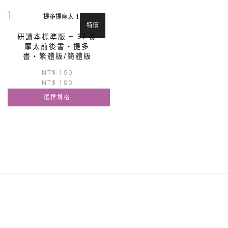
產
品
品
有
有
多
特價
多
種
研讀本標準版 — 37 提
種
款
摩太前後書‧提多
款
式。
書‧繁體版/簡體版
式。
可
原
目
NT$
190
可
在
NT$
180
始
前
在
產
價
價
產
品
選擇規格
格：
格：
品
頁
NT$ 190。
NT$ 180。
此
頁
面
產
面
選
品
選
擇
有
擇
選
多
選
項
種
項
款
式。
可
在
產