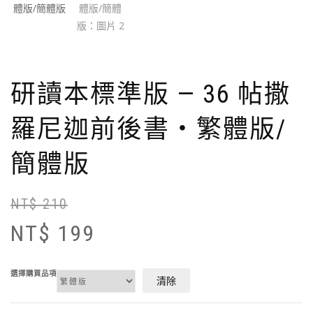
研讀本標準版 — 36 帖撒
羅尼迦前後書‧繁體版/
簡體版
NT$
210
原
目
始
前
NT$
199
價
價
格
格
N
N
選擇購買品項
清除