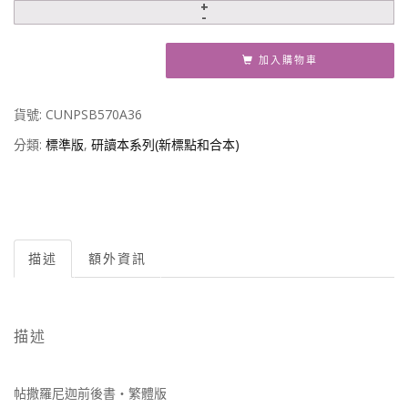
加入購物車
貨號:
CUNPSB570A36
分類:
標準版
,
研讀本系列(新標點和合本)
描述
額外資訊
描述
帖撒羅尼迦前後書‧繁體版