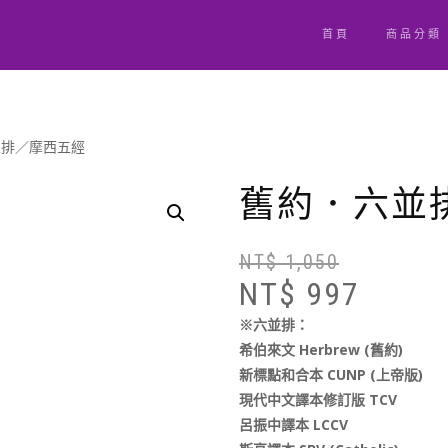
首頁
商品分類
並排／摩西五經
舊約．六並
NT$
1,050
NT$
997
※六並排：
希伯來文 Herbrew (舊約)
新標點和合本 CUNP (上帝版)
現代中文譯本修訂版 TCV
呂振中譯本 LCCV