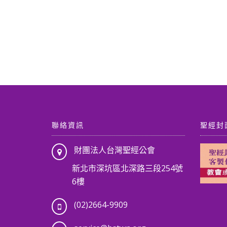
價
格：
格：
格：
NT$ 3,010。
NT$ 2,650。
N
 4,560。
NT$ 3,904。
聯絡資訊
聖經封
財團法人台灣聖經公會
新北市深坑區北深路三段254號
6樓
(02)2664-9909