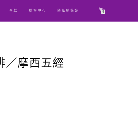
奉獻
顧客中心
隱私權保護
0
排／摩西五經
原
目
始
前
價
價
格：
格：
NT$ 1,050。
NT$ 997。