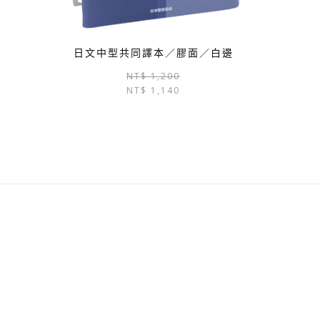
日文中型共同譯本／膠面／白邊
原
目
NT$
1,200
NT$
1,140
始
前
價
價
格：
格：
NT$ 1,200。
NT$ 1,140。