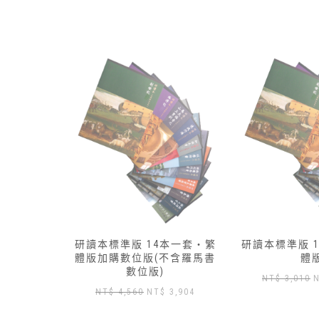
本一套‧繁
研讀本標準版 13本一套‧簡
研讀本標準版 
不含羅馬書
體版
體
原
目
NT$
3,010
NT$
2,650
NT$
3,430
目
3,904
始
前
前
價
價