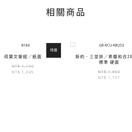
相關商品
特價
荷蘭文聖經／紙面
新約．三並排／希臘和合20
標準 硬面
原
目
NT$
1,100
NT$
1,850
NT$
1,045
始
前
NT$
1,757
價
價
格：
格：
NT$ 1,100。
NT$ 1,045。