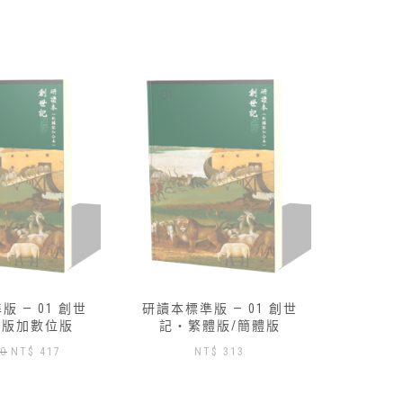
 — 01 創世
路得記研讀本-數位版免費索
研讀本標
體版/簡體版
取
記‧
$
313