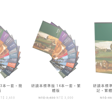
14本一套‧繁
研讀本標準版 — 01 創世
研讀本標準版
版
記‧繁體版加數位版
記‧繁
原
目
原
目
NT$
3,000
NT$
460
NT$
417
NT
始
前
始
前
價
價
價
價