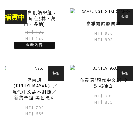
茂林區魯凱語聖經 /
補貨中
特價
馬可福音 (茂林、萬
泰雅爾語膠面藍
山、多納)
原
目
NT$
190
NT$
950
NT$
180
始
前
NT$
902
價
價
查看內容
格：
格：
NT$ 190。
NT$ 180。
特價
特價
卑南語
布農語/現代中文2019
（PINUYUMAYAN）／
對照硬面
現代中文譯本對照／
NT$
900
新約聖經 黑色硬面
NT$
855
原
目
NT$
700
NT$
665
始
前
價
價
格：
格：
NT$ 700。
NT$ 665。