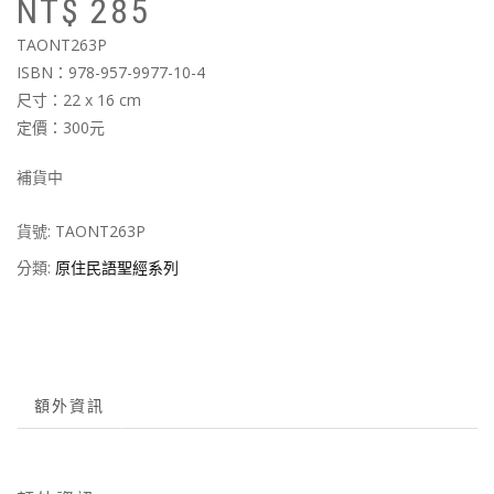
NT$
285
始
前
價
價
TAONT263P
格
格
ISBN：978-957-9977-10-4
N
N
尺寸：22 x 16 cm
定價：300元
補貨中
貨號:
TAONT263P
分類:
原住民語聖經系列
額外資訊