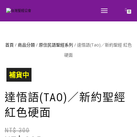
TOGGLE
0
NAVIGATION
首頁
/
商品分類
/
原住民語聖經系列
/ 達悟語(Tao)／新約聖經 紅色
硬面
補貨中
達悟語(TAO)／新約聖經
紅色硬面
NT$
300
原
目