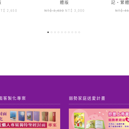
版
記‧繁體版加數位版
記‧繁
原
目
原
目
NT$
3,000
NT$
460
NT$
417
NT
始
前
始
前
價
價
價
價
格：
格：
格：
格：
T$ 3,430。
NT$ 3,000。
NT$ 460。
NT$ 417。
面客製化專案
弱勢家庭送愛計畫