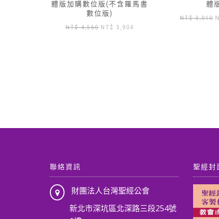
不含羅馬書
體版
體
原
目
NT$
3,010
NT$
2,650
NT$
3,430
目
3,904
始
前
前
價
價
價
格：
格：
格：
NT$ 3,010。
NT$ 2,650。
N
 4,560。
NT$ 3,904。
聯絡資訊
聖經封
財團法人台灣聖經公會
新北市深坑區北深路三段254號