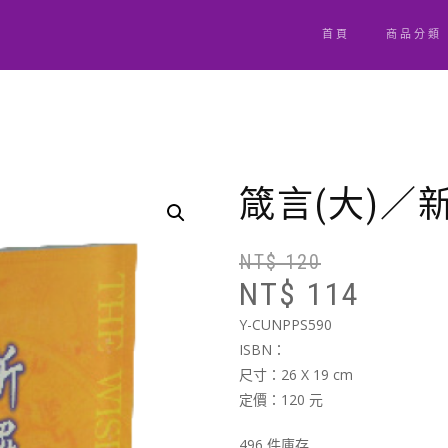
首頁
商品分類
箴言(大)／
NT$
120
NT$
114
Y-CUNPPS590
ISBN：
尺寸：26 X 19 cm
定價：120 元
496 件庫存