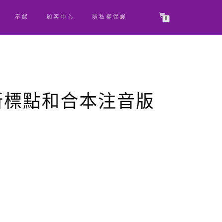
奉獻
顧客中心
隱私權保護
0
新標點和合本注音版
原
目
始
前
價
價
格：
格：
NT$ 120。
NT$ 114。