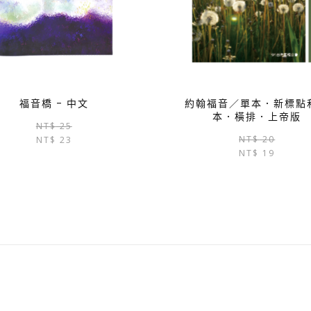
福音橋 – 中文
約翰福音／單本．新標點
本．橫排．上帝版
原
目
NT$
25
NT$
20
NT$
23
始
前
NT$
19
價
價
格：
格：
NT$ 25。
NT$ 23。