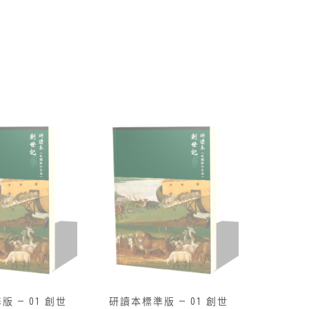
 — 01 創世
路得記研讀本-數位版免費索
研讀本標