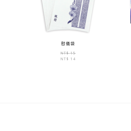
慰儀袋
原
目
NT$
15
NT$
14
始
前
價
價
格：
格：
NT$ 15。
NT$ 14。