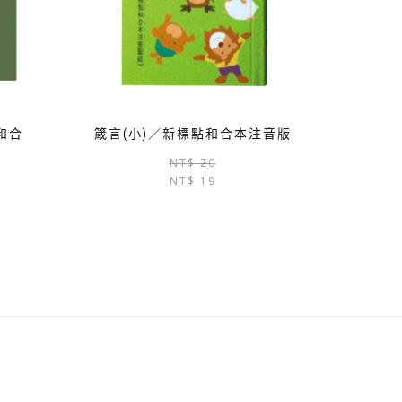
和合
箴言(小)／新標點和合本注音版
原
目
NT$
20
原
目
NT$
19
始
前
始
前
價
價
價
價
格：
格：
格：
格：
NT$ 20。
NT$ 19。
NT$ 20。
NT$ 19。