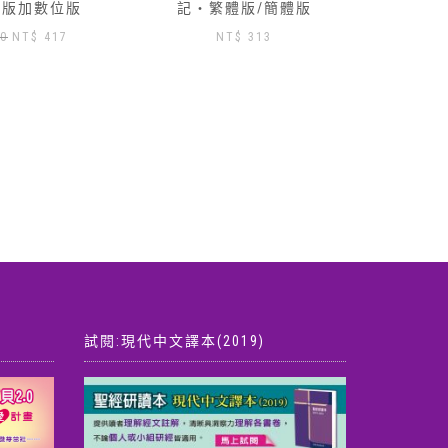
體版/簡體版
取
記‧
$
313
試閱:現代中文譯本(2019)