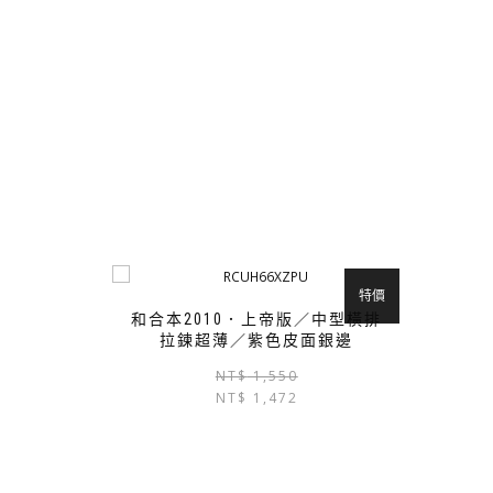
特價
和合本2010．上帝版／中型橫排
拉鍊超薄／紫色皮面銀邊
原
目
NT$
1,550
NT$
1,472
始
前
價
價
格：
格：
NT$ 1,550。
NT$ 1,472。