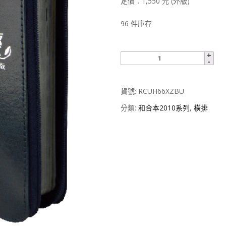
定價：1,550 元 (外版)
96 件庫存
貨號:
RCUH66XZBU
分類:
和合本2010系列
,
橫排