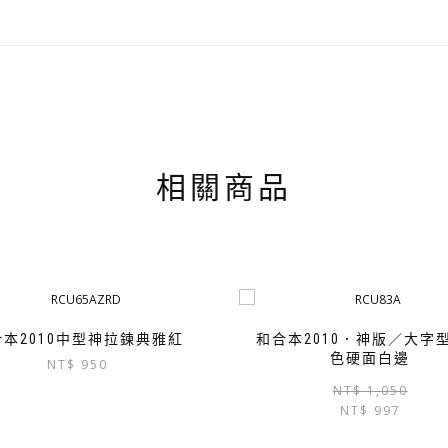
相關商品
合本2010中型神拉鍊典雅紅
和合本2010．神版／大字
色硬面白邊
NT$
950
NT$
1,050
NT$
997