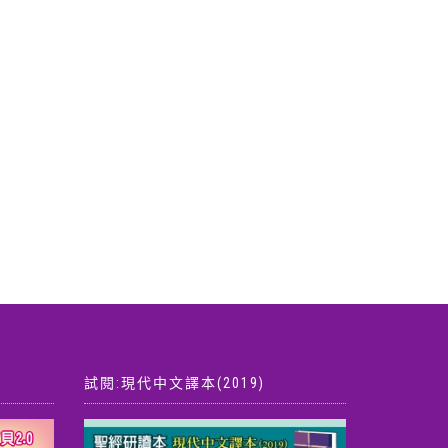
路得記研讀本-數位版免費索
研讀本標
取
記‧
試閱:現代中文譯本(2019)