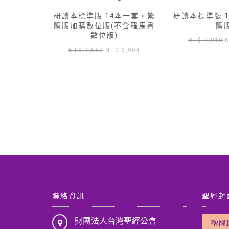
本一套‧繁
研讀本標準版 13本一套‧簡
研讀本標準版 
不含羅馬書
體版
體
原
目
NT$
3,010
NT$
2,650
NT$
3,430
目
3,904
始
前
前
價
價
價
格：
格：
格：
NT$ 3,010。
NT$ 2,650。
N
 4,560。
NT$ 3,904。
聯絡資訊
聖經封
財團法人台灣聖經公會