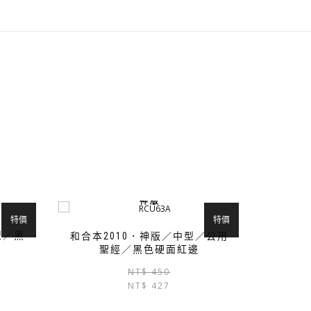
神 版
特價
特價
型／黑
和合本2010．神版／中型／公用
聖經／黑色硬面紅邊
原
目
原
目
NT$
450
始
前
NT$
427
始
前
價
價
價
價