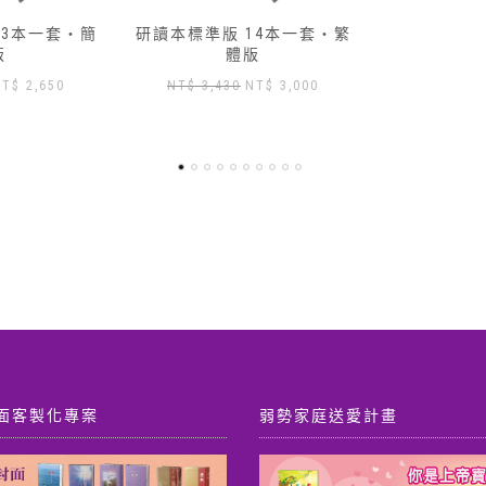
14本一套‧繁
版
原
目
NT$
3,000
始
前
價
價
格：
格：
T$ 3,430。
NT$ 3,000。
面客製化專案
弱勢家庭送愛計畫