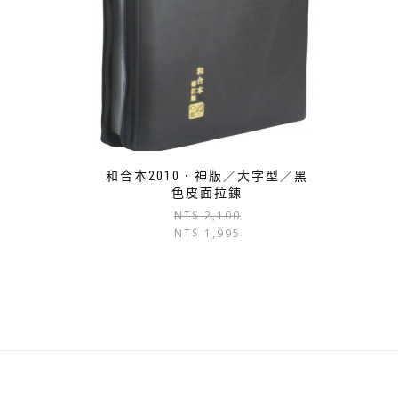
和合本2010．神版／大字型／黑
色皮面拉鍊
原
目
NT$
2,100
NT$
1,995
始
前
價
價
格：
格：
NT$ 2,100。
NT$ 1,995。