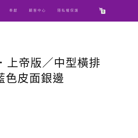
奉獻
顧客中心
隱私權保護
0
0．上帝版／中型橫排
藍色皮面銀邊
原
目
始
前
價
價
格：
格：
NT$ 1,550。
NT$ 1,472。