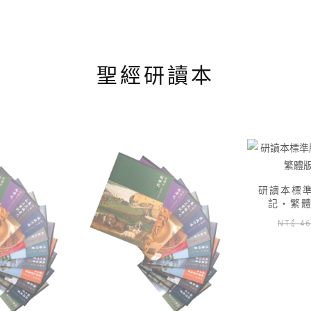
聖經研讀本
研讀本標準版 — 01 創世
研讀本標準版
記‧繁體版加數位版
記‧繁
原
目
NT$
460
NT$
417
NT
始
前
價
價
格：
格：
NT$ 460。
NT$ 417。