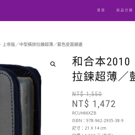
首頁
商品分類
10．上帝版／中型橫排拉鍊超薄／藍色皮面銀邊
和合本201
拉鍊超薄／
NT$
1,550
NT$
1,472
RCUH66XZB
ISBN：978-962-2935-38-9
尺寸：21 X 14 cm